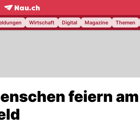
frontpage.
NAU.ch
meldungen
Wirtschaft
Digital
Magazine
Themen
enschen feiern am
eld