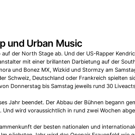
ap und Urban Music
no auf der North Stage ab. Und der US-Rapper Kendri
alter mit einer brillanten Darbietung auf der Sout
amora und Bonez MX, Wizkid und Stormzy am Samsta
er Schweiz, Deutschland oder Frankreich spielten sic
on Donnerstag bis Samstag jeweils rund 30 Liveact
eses Jahr beendet. Der Abbau der Bühnen begann ge
g. Und wird voraussichtlich in rund zwei Wochen abg
sammenkunft der besten nationalen und internationa
Im nächsten Jahr wird das Openair Frauenfeld wie 