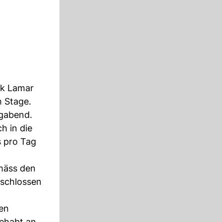
ck Lamar
h Stage.
gabend.
h in die
s pro Tag
mäss den
eschlossen
len
gehabt an