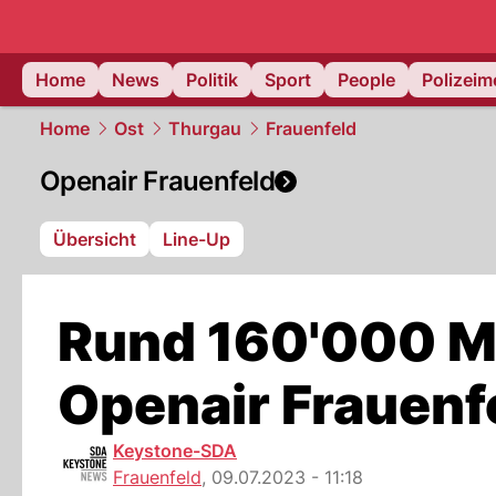
Home
News
Politik
Sport
People
Polizei
Home
Ost
Thurgau
Frauenfeld
Openair Frauenfeld
Übersicht
Line-Up
Rund 160'000 M
Openair Frauenf
Keystone-SDA
Frauenfeld
,
09.07.2023 - 11:18