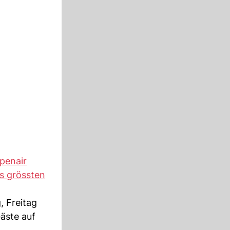
penair
s grössten
, Freitag
äste auf