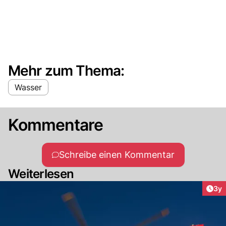
Mehr zum Thema:
Wasser
Kommentare
Schreibe einen Kommentar
Weiterlesen
Arti
3y