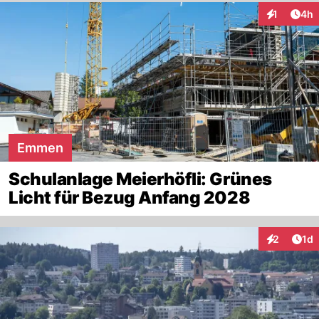
Arti
1
4h
Interaktion
Emmen
Schulanlage Meierhöfli: Grünes
Licht für Bezug Anfang 2028
Art
2
1d
Interaktion