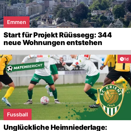
Emmen
Start für Projekt Rüüssegg: 344
neue Wohnungen entstehen
Art
1d
Fussball
Unglückliche Heimniederlage: