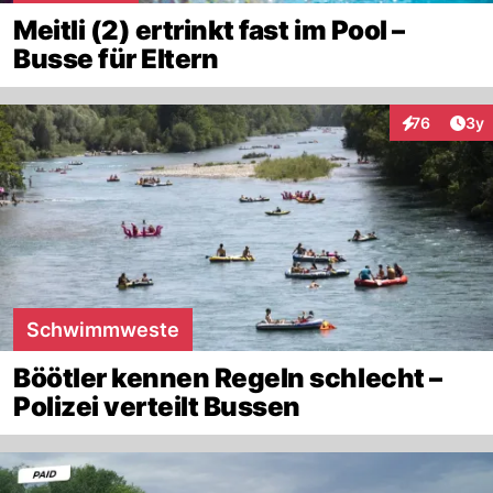
Meitli (2) ertrinkt fast im Pool –
Busse für Eltern
Arti
76
3y
Interaktione
Schwimmweste
Böötler kennen Regeln schlecht –
Polizei verteilt Bussen