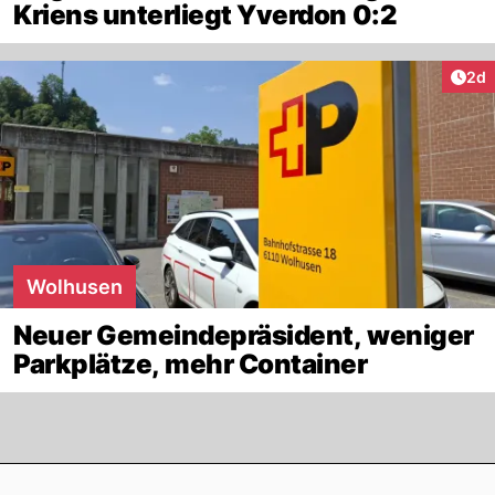
Kriens unterliegt Yverdon 0:2
Arti
2d
Wolhusen
Neuer Gemeindepräsident, weniger
Parkplätze, mehr Container
Footer