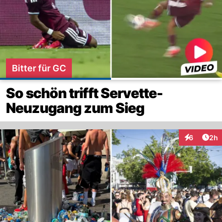
Bitter für GC
So schön trifft Servette-
Neuzugang zum Sieg
Arti
6
2h
Interaktion