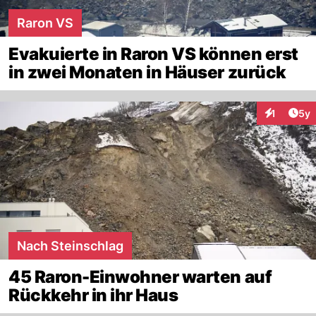
Raron VS
Evakuierte in Raron VS können erst
in zwei Monaten in Häuser zurück
Arti
1
5y
Interaktion
Nach Steinschlag
45 Raron-Einwohner warten auf
Rückkehr in ihr Haus