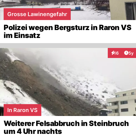
Grosse Lawinengefahr
Polizei wegen Bergsturz in Raron VS
im Einsatz
Arti
16
5y
Interaktione
In Raron VS
Weiterer Felsabbruch in Steinbruch
um 4 Uhr nachts