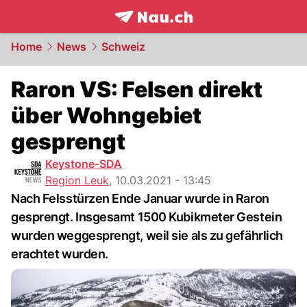
frontpage.
NAU.ch
Home
News
Schweiz
Raron VS: Felsen direkt
über Wohngebiet
gesprengt
Keystone-SDA
Region Leuk
,
10.03.2021 - 13:45
Nach Felsstürzen Ende Januar wurde in Raron
gesprengt. Insgesamt 1500 Kubikmeter Gestein
wurden weggesprengt, weil sie als zu gefährlich
erachtet wurden.