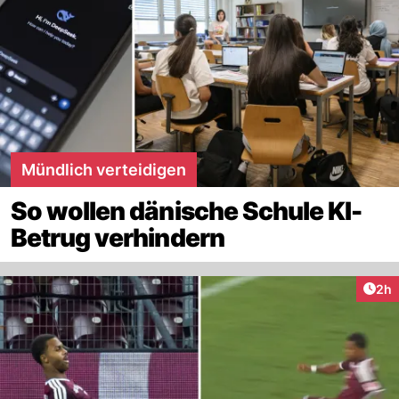
Mündlich verteidigen
So wollen dänische Schule KI-
Betrug verhindern
Arti
2h