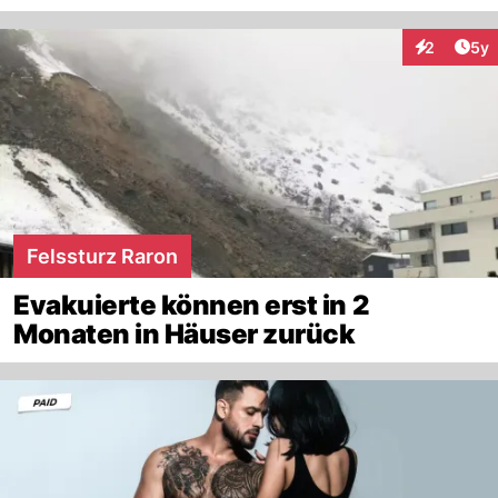
Arti
2
5y
Interaktion
Felssturz Raron
Evakuierte können erst in 2
Monaten in Häuser zurück