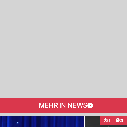
MEHR IN NEWS
Arti
31
2h
Interaktione