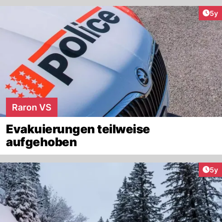
Arti
5y
Raron VS
Evakuierungen teilweise
aufgehoben
Arti
5y