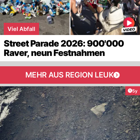
Viel Abfall
Street Parade 2026: 900'000
Raver, neun Festnahmen
MEHR AUS REGION LEUK
Arti
5y