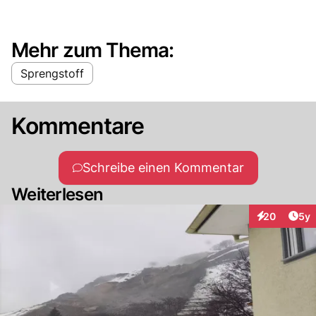
Mehr zum Thema:
Sprengstoff
Kommentare
Schreibe einen Kommentar
Weiterlesen
Arti
20
5y
Interaktionen