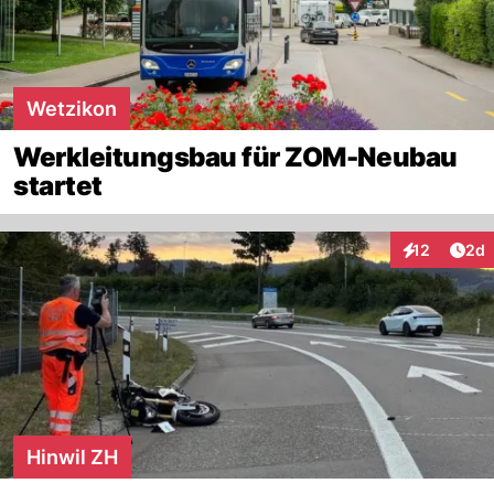
Wetzikon
Werkleitungsbau für ZOM-Neubau
startet
Arti
12
2d
Interaktione
Hinwil ZH