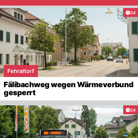
Arti
2d
Fehraltorf
Fälibachweg wegen Wärmeverbund
gesperrt
Arti
2d