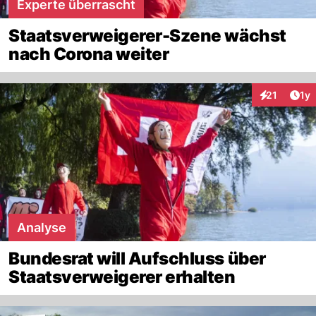
Experte überrascht
Staatsverweigerer-Szene wächst
nach Corona weiter
Art
21
1y
Interaktione
Analyse
Bundesrat will Aufschluss über
Staatsverweigerer erhalten