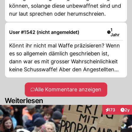
können, solange diese unbewaffnet sind und
nur laut sprechen oder herumschreien.
Artikel ver
1
User #1542 (nicht angemeldet)
Jahr
Könnt ihr nicht mal Waffe präzisieren? Wenn
es so allgemein dämlich geschrieben ist,
dann war es mit grosser Wahrscheinlichkeit
keine Schusswaffe! Aber den Angestellten
entführen, das geht natürlich gar nicht.
Alle Kommentare anzeigen
Weiterlesen
Arti
173
2y
Interaktionen