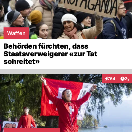
Waffen
Behörden fürchten, dass
Staatsverweigerer «zur Tat
schreitet»
Arti
764
2y
Interaktionen