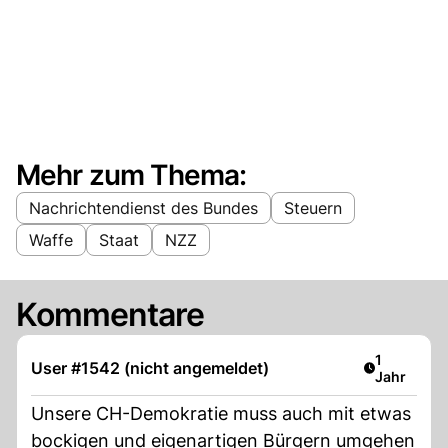
Mehr zum Thema:
Nachrichtendienst des Bundes
Steuern
Waffe
Staat
NZZ
Kommentare
Artikel ver
1
User #1542 (nicht angemeldet)
Jahr
Unsere CH-Demokratie muss auch mit etwas
bockigen und eigenartigen Bürgern umgehen