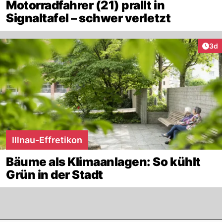
Motorradfahrer (21) prallt in
Signaltafel – schwer verletzt
Arti
3d
Illnau-Effretikon
Bäume als Klimaanlagen: So kühlt
Grün in der Stadt