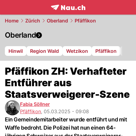
frontpage.
NAU.ch
Home
Zürich
Oberland
Pfäffikon
Oberland
Hinwil
Region Wald
Wetzikon
Pfäffikon
Dübe
Pfäffikon ZH: Verhafteter
Entführer aus
Staatsverweigerer-Szene
Fabia Söllner
Pfäffikon
,
05.03.2025 - 09:08
Ein Gemeindemitarbeiter wurde entführt und mit
Waffe bedroht. Die Polizei hat nun einen 64-
jährigen Schweizer aus der Staatsverweigerer-