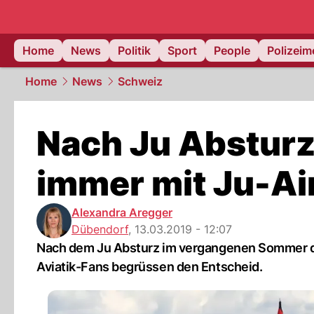
Home
News
Politik
Sport
People
Polizei
Home
News
Schweiz
Nach Ju Absturz
immer mit Ju-Air
Alexandra Aregger
Dübendorf
,
13.03.2019 - 12:07
Nach dem Ju Absturz im vergangenen Sommer dür
Aviatik-Fans begrüssen den Entscheid.