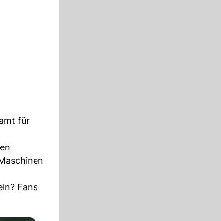
amt für
hen
n Maschinen
eln? Fans