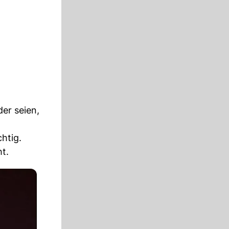
er seien,
htig.
t.