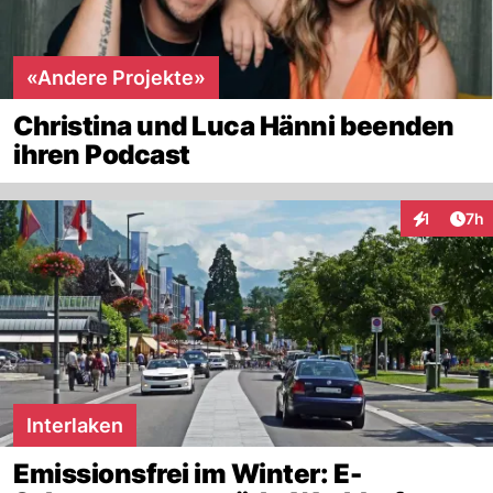
«Andere Projekte»
Christina und Luca Hänni beenden
ihren Podcast
Arti
1
7h
Interaktion
Interlaken
Emissionsfrei im Winter: E-