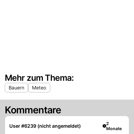
Mehr zum Thema:
Bauern
Meteo
Kommentare
Artikel veröff
2
User #6239 (nicht angemeldet)
Monate