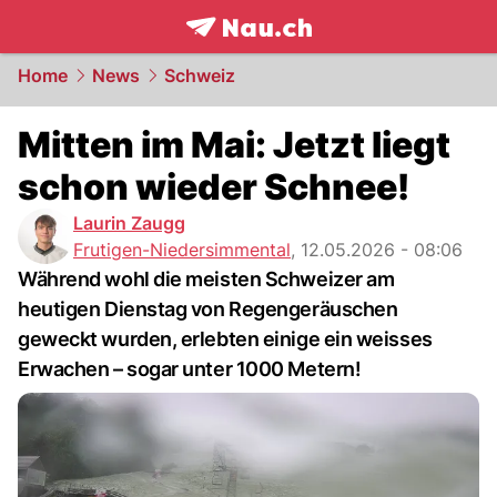
frontpage.
NAU.ch
Home
News
Schweiz
Mitten im Mai: Jetzt liegt
schon wieder Schnee!
Laurin Zaugg
Frutigen-Niedersimmental
,
12.05.2026 - 08:06
Während wohl die meisten Schweizer am
heutigen Dienstag von Regengeräuschen
geweckt wurden, erlebten einige ein weisses
Erwachen – sogar unter 1000 Metern!