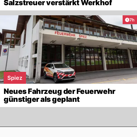
Salzstreuer verstärkt Werkhof
Arti
7h
Spiez
Neues Fahrzeug der Feuerwehr
günstiger als geplant
Footer