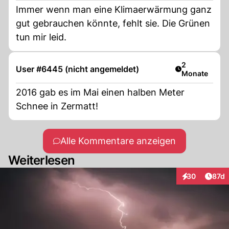
Immer wenn man eine Klimaerwärmung ganz
gut gebrauchen könnte, fehlt sie. Die Grünen
tun mir leid.
Artikel veröff
2
User #6445 (nicht angemeldet)
Monate
2016 gab es im Mai einen halben Meter
Schnee in Zermatt!
Alle Kommentare anzeigen
Weiterlesen
Artik
30
87d
Interaktionen