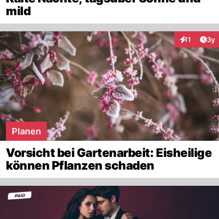
mild
Arti
11
3y
Interaktione
Planen
Vorsicht bei Gartenarbeit: Eisheilige
können Pflanzen schaden