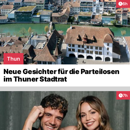
Arti
6h
Thun
Neue Gesichter für die Parteilosen
im Thuner Stadtrat
Arti
7h