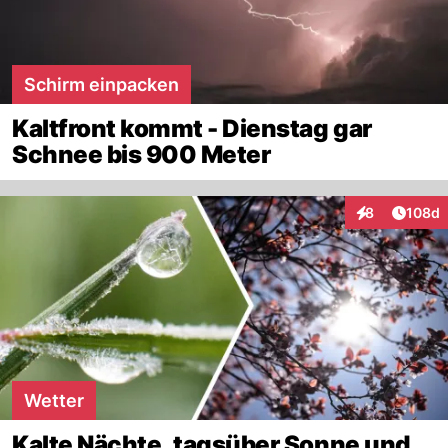
Schirm einpacken
Kaltfront kommt - Dienstag gar
Schnee bis 900 Meter
Artike
8
108d
Interaktionen
Wetter
Kalte Nächte, tagsüber Sonne und