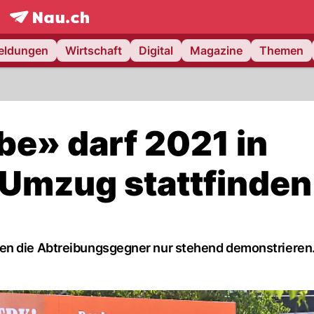
frontpage.
NAU.ch
meldungen
Wirtschaft
Digital
Magazine
Themen
be» darf 2021 in
 Umzug stattfinden
fen die Abtreibungsgegner nur stehend demonstrieren