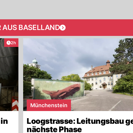
 AUS BASELLAND
Artikel veröffentlicht:
2h
Münchenstein
 in
Loogstrasse: Leitungsbau ge
nächste Phase