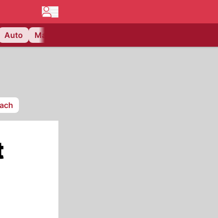
Auto
Matchcenter
Videos
Nau Plus
Lifestyle
sach
t