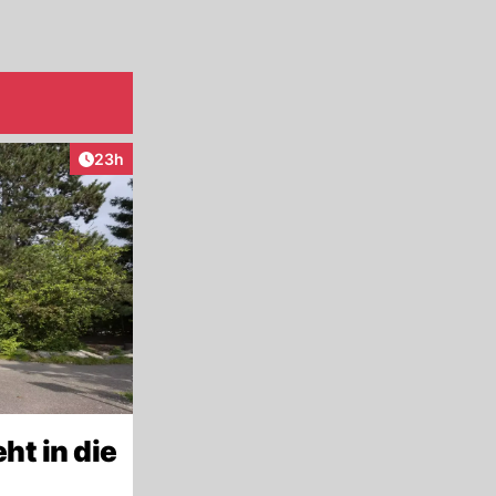
Artikel veröffentlicht:
23h
ht in die