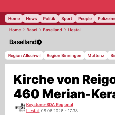
Home
News
Politik
Sport
People
Polizei
Home
Basel
Baselland
Liestal
Baselland
Region Allschwil
Region Binningen
Muttenz
Bi
Kirche von Reig
460 Merian-Ker
Keystone-SDA Regional
Liestal
,
08.06.2026 - 17:38