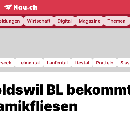
frontpage.
NAU.ch
meldungen
Wirtschaft
Digital
Magazine
Themen
rseck
Leimental
Laufental
Liestal
Pratteln
Sis
oldswil BL bekomm
amikfliesen