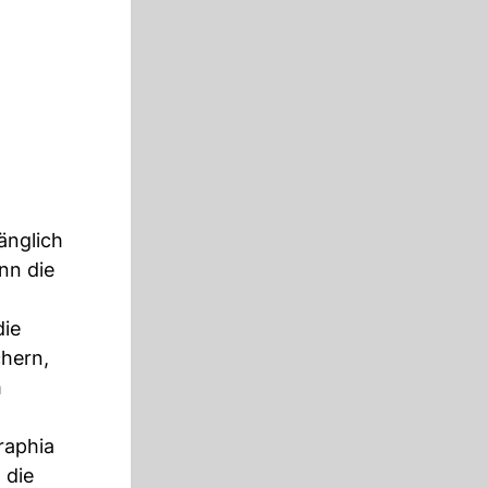
änglich
nn die
die
chern,
m
raphia
 die