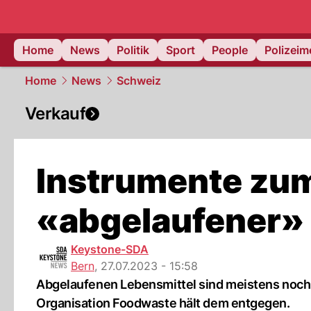
Home
News
Politik
Sport
People
Polizei
Home
News
Schweiz
Verkauf
Instrumente zu
«abgelaufener» 
Keystone-SDA
Bern
,
27.07.2023 - 15:58
Abgelaufenen Lebensmittel sind meistens noch
Organisation Foodwaste hält dem entgegen.