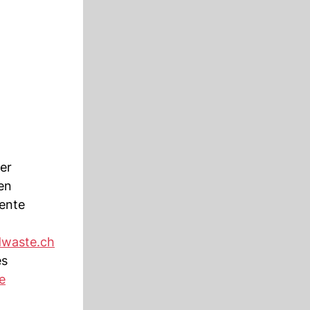
er
en
ente
waste.ch
es
le