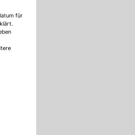
datum für
lärt.
neben
itere