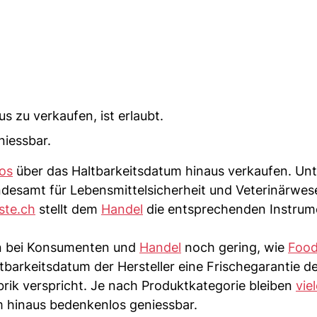
s zu verkaufen, ist erlaubt.
niessbar.
os
über das Haltbarkeitsdatum hinaus verkaufen. Unt
esamt für Lebensmittelsicherheit und Veterinärwes
te.ch
stellt dem
Handel
die entsprechenden Instrum
en bei Konsumenten und
Handel
noch gering, wie
Food
tbarkeitsdatum der Hersteller eine Frischegarantie d
Fabrik verspricht. Je nach Produktkategorie bleiben
vie
m hinaus bedenkenlos geniessbar.