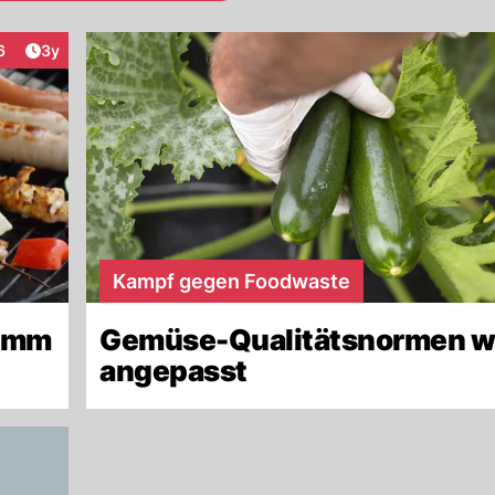
Artikel veröffentlicht:
6
3y
raktionen
Kampf gegen Foodwaste
limm
Gemüse-Qualitätsnormen w
angepasst