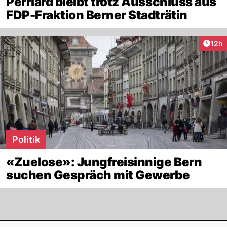
Perriard bleibt trotz Ausschluss aus
FDP-Fraktion Berner Stadträtin
Artik
12h
Politik
«Zuelose»: Jungfreisinnige Bern
suchen Gespräch mit Gewerbe