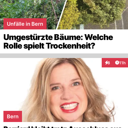
Unfälle in Bern
Umgestürzte Bäume: Welche
Rolle spielt Trockenheit?
Artik
8
11h
Interaktione
Bern