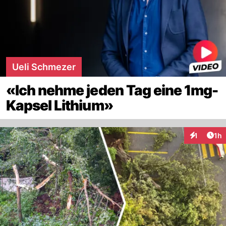
Ueli Schmezer
«Ich nehme jeden Tag eine 1mg-
Kapsel Lithium»
Art
1
1h
Interaktion