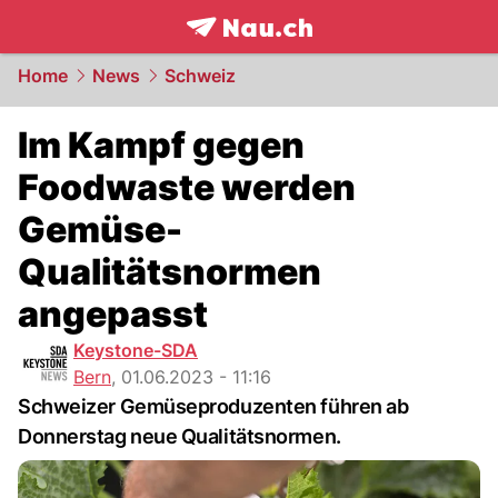
frontpage.
NAU.ch
Home
News
Schweiz
Im Kampf gegen
Foodwaste werden
Gemüse-
Qualitätsnormen
angepasst
Keystone-SDA
Bern
,
01.06.2023 - 11:16
Schweizer Gemüseproduzenten führen ab
Donnerstag neue Qualitätsnormen.