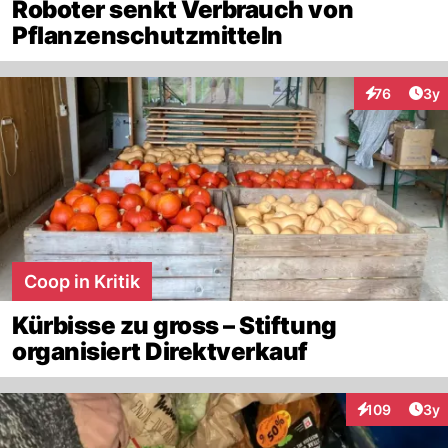
Roboter senkt Verbrauch von
Pflanzenschutzmitteln
Arti
76
3y
Interaktione
Coop in Kritik
Kürbisse zu gross – Stiftung
organisiert Direktverkauf
Arti
109
3y
Interaktionen