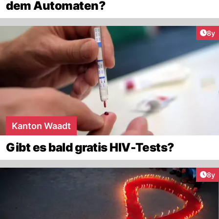
dem Automaten?
Arti
8y
Kanton Waadt
Gibt es bald gratis HIV-Tests?
Arti
8y