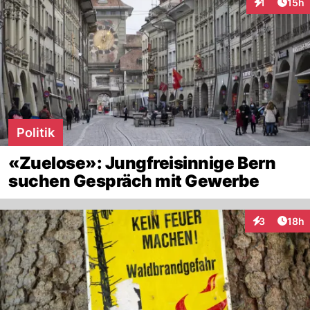
Artik
1
15h
Interaktione
Politik
«Zuelose»: Jungfreisinnige Bern
suchen Gespräch mit Gewerbe
Artik
3
18h
Interaktione