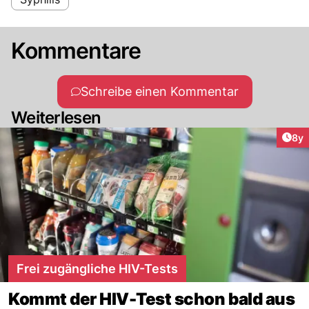
Kommentare
Schreibe einen Kommentar
Weiterlesen
Arti
8y
Frei zugängliche HIV-Tests
Kommt der HIV-Test schon bald aus