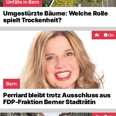
Unfälle in Bern
Umgestürzte Bäume: Welche Rolle
spielt Trockenheit?
Artik
8
13h
Interaktione
Bern
Perriard bleibt trotz Ausschluss aus
FDP-Fraktion Berner Stadträtin