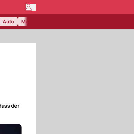
Auto
Matchcenter
Videos
Nau Plus
Lifestyle
n
dass der