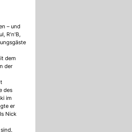
en – und
l, R'n'B,
hungsgäste
Mit dem
n der
t
e des
ki im
gte er
ls Nick
sind,