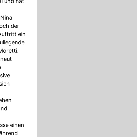
al und hat
 Nina
doch der
ftritt ein
oullegende
Moretti.
rneut
e
sive
sich
iehen
und
asse einen
Während