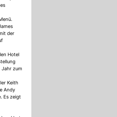
des
 Menü.
 James
mit der
uf
en Hotel
tellung
m Jahr zum
ler Keith
ne Andy
. Es zeigt