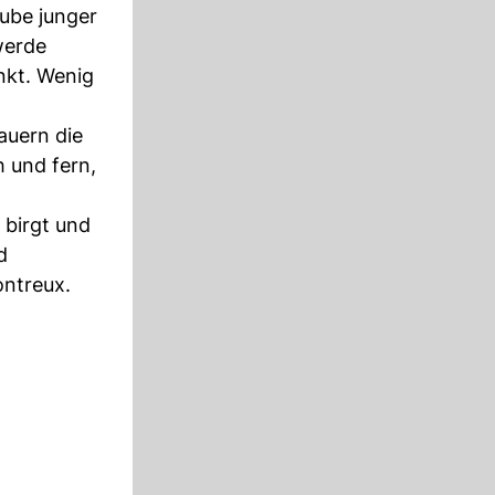
aube junger
werde
inkt. Wenig
auern die
 und fern,
 birgt und
d
ontreux.