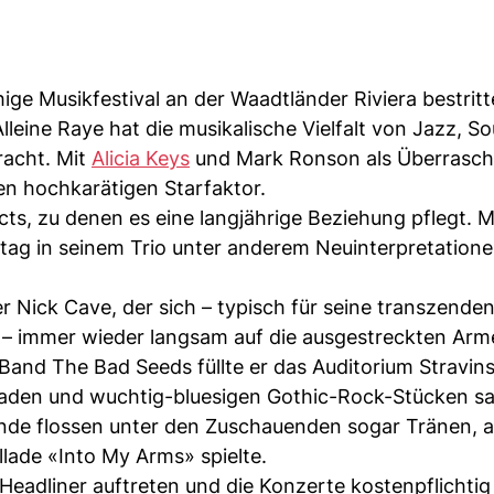
 Musikfestival an der Waadtländer Riviera bestritt
lleine Raye hat die musikalische Vielfalt von Jazz, Sou
racht. Mit
Alicia Keys
und Mark Ronson als Überrasc
en hochkarätigen Starfaktor.
cts, zu denen es eine langjährige Beziehung pflegt. 
ag in seinem Trio unter anderem Neuinterpretatione
Nick Cave, der sich – typisch für seine transzenden
– immer wieder langsam auf die ausgestreckten Arm
Band The Bad Seeds füllte er das Auditorium Stravins
aden und wuchtig-bluesigen Gothic-Rock-Stücken sa
de flossen unter den Zuschauenden sogar Tränen, a
llade «Into My Arms» spielte.
eadliner auftreten und die Konzerte kostenpflichtig 