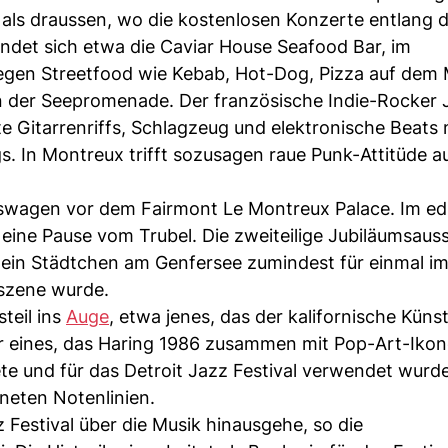
 als draussen, wo die kostenlosen Konzerte entlang 
ndet sich etwa die Caviar House Seafood Bar, im
egen Streetfood wie Kebab, Hot-Dog, Pizza auf dem
an der Seepromenade. Der französische Indie-Rocker
e Gitarrenriffs, Schlagzeug und elektronische Beats 
. In Montreux trifft sozusagen raue Punk-Attitüde a
wagen vor dem Fairmont Le Montreux Palace. Im edl
ine Pause vom Trubel. Die zweiteilige Jubiläumsauss
e ein Städtchen am Genfersee zumindest für einmal i
kszene wurde.
steil ins
Auge
, etwa jenes, das der kalifornische Künst
er eines, das Haring 1986 zusammen mit Pop-Art-Iko
te und für das Detroit Jazz Festival verwendet wurde
neten Notenlinien.
z Festival über die Musik hinausgehe, so die