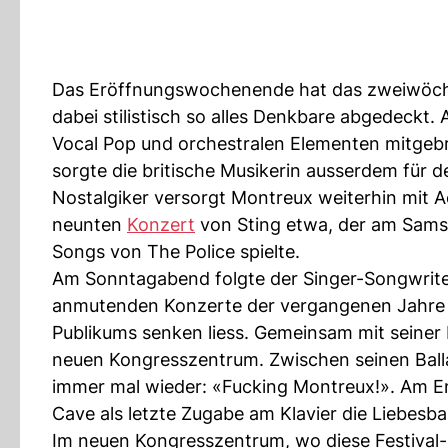
Das Eröffnungswochenende hat das zweiwöchige
dabei stilistisch so alles Denkbare abgedeckt. A
Vocal Pop und orchestralen Elementen mitgeb
sorgte die britische Musikerin ausserdem für d
Nostalgiker versorgt Montreux weiterhin mit A
neunten
Konzert
von Sting etwa, der am Samst
Songs von The Police spielte.
Am Sonntagabend folgte der Singer-Songwriter 
anmutenden Konzerte der vergangenen Jahre 
Publikums senken liess. Gemeinsam mit seiner 
neuen Kongresszentrum. Zwischen seinen Ball
immer mal wieder: «Fucking Montreux!». Am En
Cave als letzte Zugabe am Klavier die Liebesba
Im neuen Kongresszentrum, wo diese Festival-H