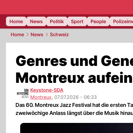
Home
News
Politik
Sport
People
Polizei
Home
News
Schweiz
Genres und Gene
Montreux aufei
Keystone-SDA
Montreux
,
07.07.2026 - 06:33
Das 60. Montreux Jazz Festival hat die ersten Ta
zweiwöchige Anlass längst über die Musik hina