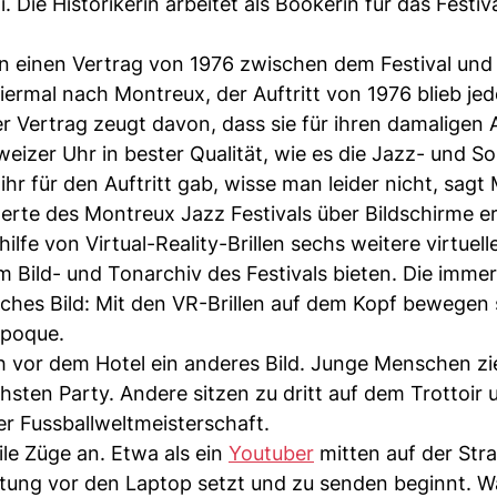
 Die Historikerin arbeitet als Bookerin für das Festiv
k in einen Vertrag von 1976 zwischen dem Festival und
ermal nach Montreux, der Auftritt von 1976 blieb je
Vertrag zeugt davon, dass sie für ihren damaligen Au
weizer Uhr in bester Qualität, wie es die Jazz- und S
 für den Auftritt gab, wisse man leider nicht, sagt 
rte des Montreux Jazz Festivals über Bildschirme e
ilfe von Virtual-Reality-Brillen sechs weitere virtuell
 Bild- und Tonarchiv des Festivals bieten. Die immer
sches Bild: Mit den VR-Brillen auf dem Kopf bewegen 
Époque.
ch vor dem Hotel ein anderes Bild. Junge Menschen z
sten Party. Andere sitzen zu dritt auf dem Trottoir 
er Fussballweltmeisterschaft.
le Züge an. Etwa als ein
Youtuber
mitten auf der Str
üstung vor den Laptop setzt und zu senden beginnt. 