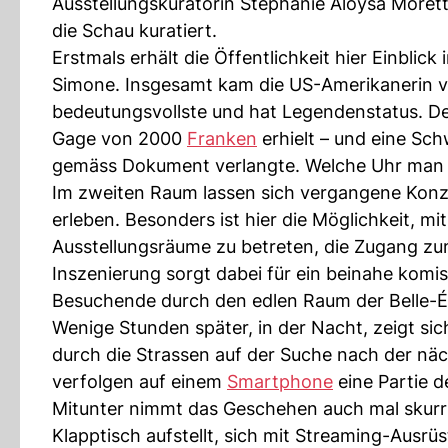
Ausstellungskuratorin Stéphanie Aloysa Moretti.
die Schau kuratiert.
Erstmals erhält die Öffentlichkeit hier Einblic
Simone. Insgesamt kam die US-Amerikanerin vi
bedeutungsvollste und hat Legendenstatus. Der 
Gage von 2000
Franken
erhielt – und eine Sch
gemäss Dokument verlangte. Welche Uhr man ihr
Im zweiten Raum lassen sich vergangene Konze
erleben. Besonders ist hier die Möglichkeit, mith
Ausstellungsräume zu betreten, die Zugang zum
Inszenierung sorgt dabei für ein beinahe komi
Besuchende durch den edlen Raum der Belle-
Wenige Stunden später, in der Nacht, zeigt si
durch die Strassen auf der Suche nach der näch
verfolgen auf einem
Smartphone
eine Partie d
Mitunter nimmt das Geschehen auch mal skurri
Klapptisch aufstellt, sich mit Streaming-Ausr