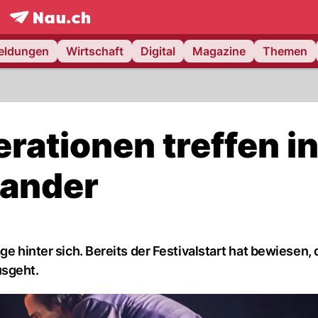
frontpage.
NAU.ch
meldungen
Wirtschaft
Digital
Magazine
Themen
rationen treffen i
nander
ge hinter sich. Bereits der Festivalstart hat bewiesen, 
usgeht.