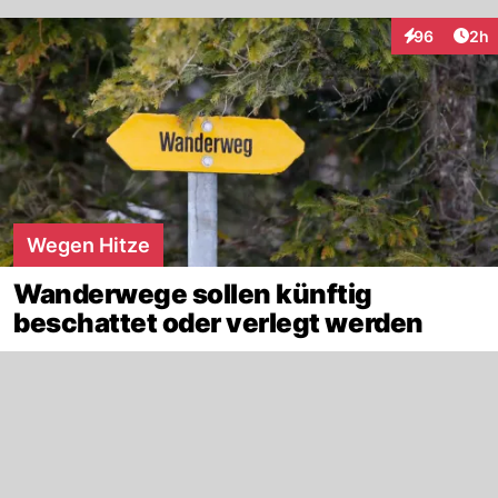
Arti
96
2h
Interaktionen
Wegen Hitze
Wanderwege sollen künftig
beschattet oder verlegt werden