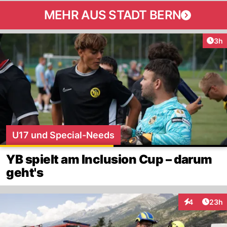
MEHR AUS STADT BERN
Arti
3h
U17 und Special-Needs
YB spielt am Inclusion Cup – darum
geht's
Artik
4
23h
Interaktionen