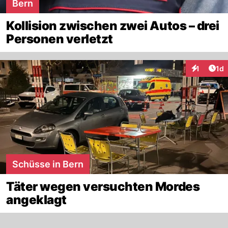
Bern
Kollision zwischen zwei Autos – drei
Personen verletzt
Art
1
1d
Interaktion
Schüsse in Bern
Täter wegen versuchten Mordes
angeklagt