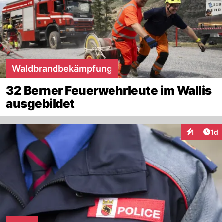
Waldbrandbekämpfung
32 Berner Feuerwehrleute im Wallis
ausgebildet
Art
1
1d
Interaktion