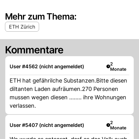
Mehr zum Thema:
ETH Zürich
Kommentare
Artikel veröff
2
User #4562 (nicht angemeldet)
Monate
ETH hat gefährilche Substanzen.Bitte diesen
diltanten Laden aufräumen.270 Personen
mussen wegen diesen ........ ihre Wohnungen
verlassen.
Artikel veröff
2
User #5407 (nicht angemeldet)
Monate