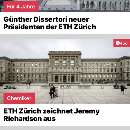
Für 4 Jahre
Günther Dissertori neuer
Präsidenten der ETH Zürich
Artik
45d
Chemiker
ETH Zürich zeichnet Jeremy
Richardson aus