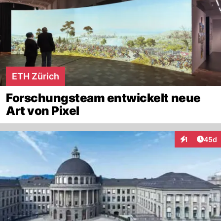
ETH Zürich
Forschungsteam entwickelt neue
Art von Pixel
Artik
1
45d
Interaktione