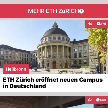
MEHR ETH ZüRICH
Artik
4
37d
Interaktione
Heilbronn
ETH Zürich eröffnet neuen Campus
in Deutschland
Artik
2
44d
Interaktionen