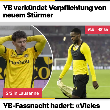
YB verkündet Verpflichtung von
neuem Stürmer
Artik
38
16h
Interaktionen
2:2 in Lausanne
YB-Fassnacht hadert: «Vieles