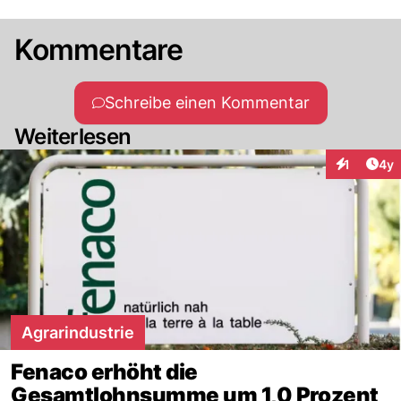
Kommentare
Schreibe einen Kommentar
Weiterlesen
Arti
1
4y
Interaktion
Agrarindustrie
Fenaco erhöht die
Gesamtlohnsumme um 1,0 Prozent