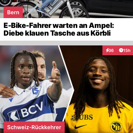
Bern
E-Bike-Fahrer warten an Ampel:
Diebe klauen Tasche aus Körbli
Artik
36
15h
Interaktionen
Schweiz-Rückkehrer