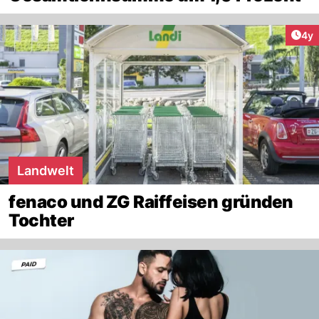
Arti
4y
Landwelt
fenaco und ZG Raiffeisen gründen
Tochter