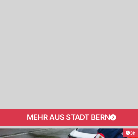
MEHR AUS STADT BERN
Arti
3h