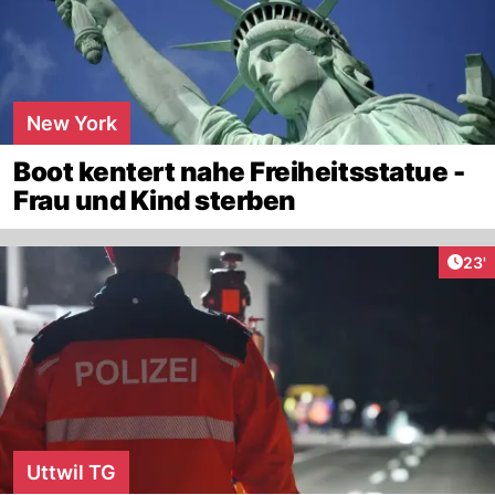
New York
Boot kentert nahe Freiheitsstatue -
Frau und Kind sterben
Arti
23'
Uttwil TG