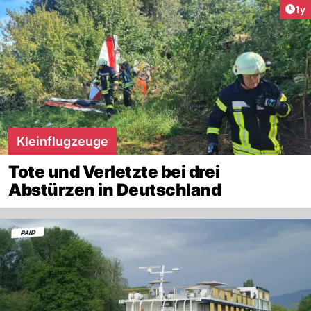
Art
1y
Kleinflugzeuge
Tote und Verletzte bei drei
Abstürzen in Deutschland