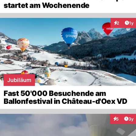
startet am Wochenende
Art
2
1y
Interaktion
Jubiläum
Fast 50'000 Besuchende am
Ballonfestival in Château-d'Oex VD
Arti
5
3y
Interaktion