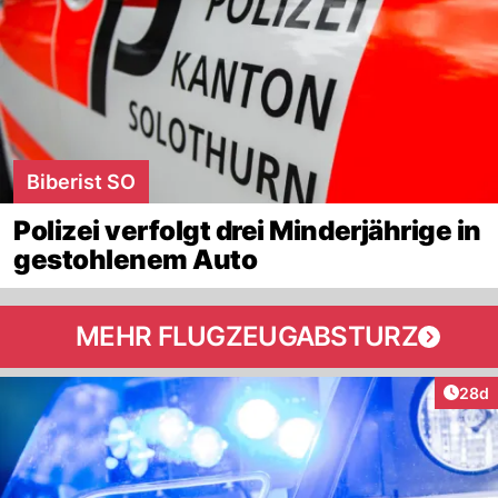
Biberist SO
Polizei verfolgt drei Minderjährige in
gestohlenem Auto
MEHR FLUGZEUGABSTURZ
Artik
28d