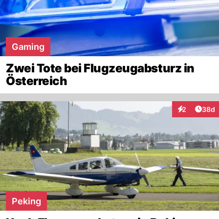
Gaming
Zwei Tote bei Flugzeugabsturz in
Österreich
Artik
2
38d
Interaktionen
Peking