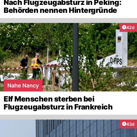
Nach Flugzeugabsturz in Peking:
Behörden nennen Hintergründe
Artik
42d
Nahe Nancy
Elf Menschen sterben bei
Flugzeugabsturz in Frankreich
Artik
43d