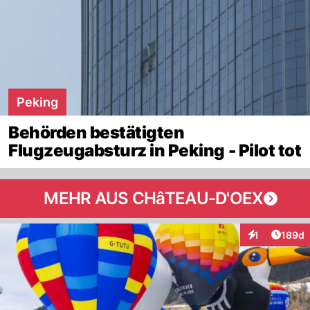
Peking
Behörden bestätigten
Flugzeugabsturz in Peking - Pilot tot
MEHR AUS CHâTEAU-D'OEX
Artike
1
189d
Interaktionen