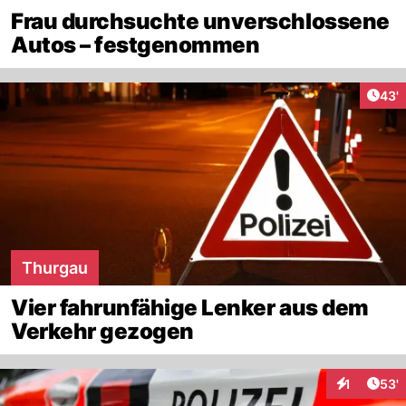
Frau durchsuchte unverschlossene
Autos – festgenommen
Arti
43'
Thurgau
Vier fahrunfähige Lenker aus dem
Verkehr gezogen
Arti
1
53'
Interaktion