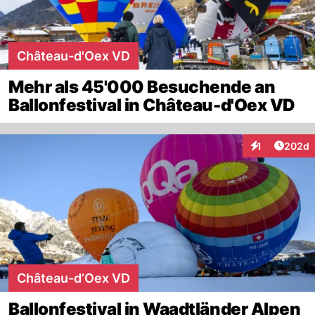
Château-d'Oex VD
Mehr als 45'000 Besuchende an
Ballonfestival in Château-d'Oex VD
Artikel
1
202d
Interaktionen
Château-d’Oex VD
Ballonfestival in Waadtländer Alpen