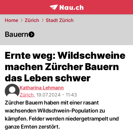
frontpage.
NAU.ch
Home
Zürich
Stadt Zürich
Bauern
Ernte weg: Wildschweine
machen Zürcher Bauern
das Leben schwer
Katharina Lehmann
Zürich
,
19.07.2024 - 11:43
Zürcher Bauern haben mit einer rasant
wachsenden Wildschwein-Population zu
kämpfen. Felder werden niedergetrampelt und
ganze Ernten zerstört.