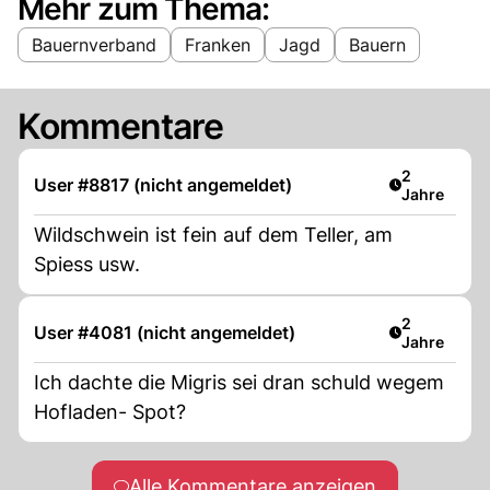
Mehr zum Thema:
Bauernverband
Franken
Jagd
Bauern
Kommentare
Artikel verö
2
User #8817 (nicht angemeldet)
Jahre
Wildschwein ist fein auf dem Teller, am
Spiess usw.
Artikel verö
2
User #4081 (nicht angemeldet)
Jahre
Ich dachte die Migris sei dran schuld wegem
Hofladen- Spot?
Alle Kommentare anzeigen