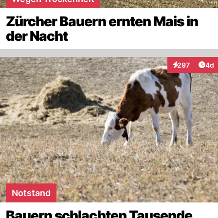
Zürcher Bauern ernten Mais in
der Nacht
Arti
297
4d
Interaktionen
Notstand
Bauern schlachten Tausende