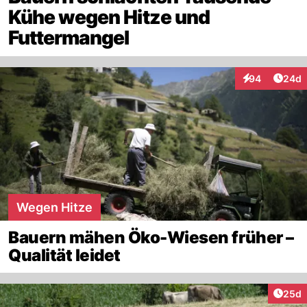
Kühe wegen Hitze und
Futtermangel
Artik
94
24d
Interaktionen
Wegen Hitze
Bauern mähen Öko-Wiesen früher –
Qualität leidet
Artik
25d