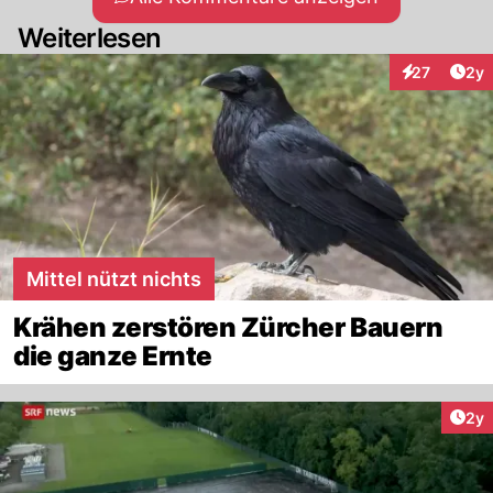
Weiterlesen
Arti
27
2y
Interaktione
Mittel nützt nichts
Krähen zerstören Zürcher Bauern
die ganze Ernte
Arti
2y