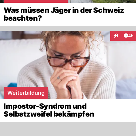
Was müssen Jäger in der Schweiz
beachten?
Arti
1
4h
Interaktion
Weiterbildung
Impostor-Syndrom und
Selbstzweifel bekämpfen