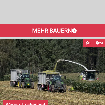
MEHR BAUERN
Arti
13
2d
Interaktione
Wegen Trockenheit