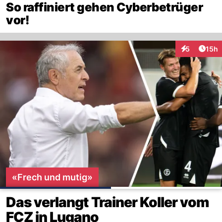
So raffiniert gehen Cyberbetrüger
vor!
Artik
5
15h
Interaktione
«Frech und mutig»
Das verlangt Trainer Koller vom
FCZ in Lugano