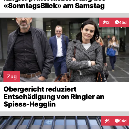
«SonntagsBlick» am Samstag
Artik
12
45d
Interaktionen
Zug
Obergericht reduziert
Entschädigung von Ringier an
Spiess-Hegglin
Artik
5
94d
Interaktionen