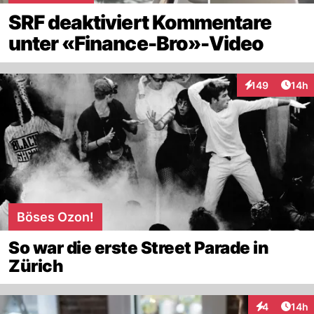
SRF deaktiviert Kommentare
unter «Finance-Bro»-Video
Artik
149
14h
Interaktionen
Böses Ozon!
So war die erste Street Parade in
Zürich
Artik
4
14h
Interaktione