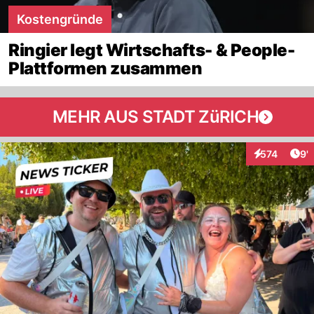
Kostengründe
Ringier legt Wirtschafts- & People-
Plattformen zusammen
MEHR AUS STADT ZüRICH
Art
574
9'
Interaktionen