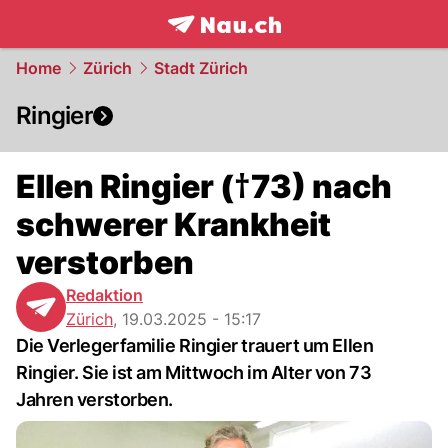
frontpage.
NAU.ch
Home
Zürich
Stadt Zürich
Ringier
Ellen Ringier (†73) nach
schwerer Krankheit
verstorben
Redaktion
Zürich
,
19.03.2025 - 15:17
Die Verlegerfamilie Ringier trauert um Ellen
Ringier. Sie ist am Mittwoch im Alter von 73
Jahren verstorben.