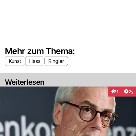
Mehr zum Thema:
Kunst
Hass
Ringier
Weiterlesen
Arti
21
2y
Interaktione