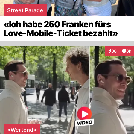
Street Parade
«Ich habe 250 Franken fürs
Love-Mobile-Ticket bezahlt»
Arti
38
6h
Interaktionen
«Wertend»