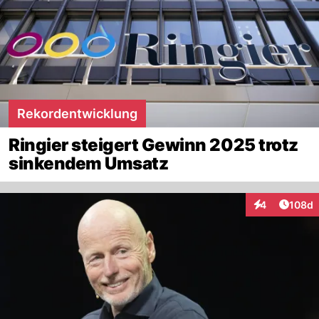
Rekordentwicklung
Ringier steigert Gewinn 2025 trotz
sinkendem Umsatz
Artike
4
108d
Interaktionen