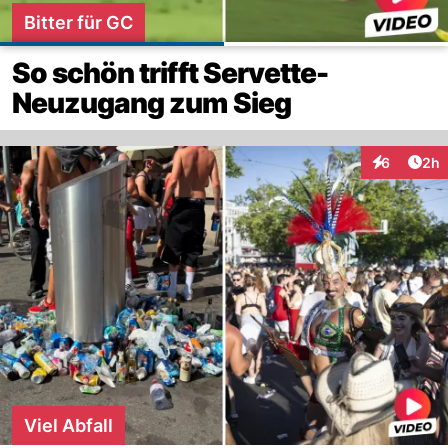
Bitter für GC
So schön trifft Servette-
Neuzugang zum Sieg
Arti
6
2h
Interaktion
Viel Abfall