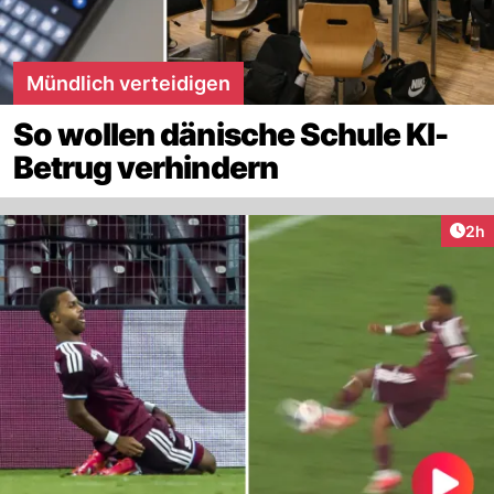
Mündlich verteidigen
So wollen dänische Schule KI-
Betrug verhindern
Arti
2h