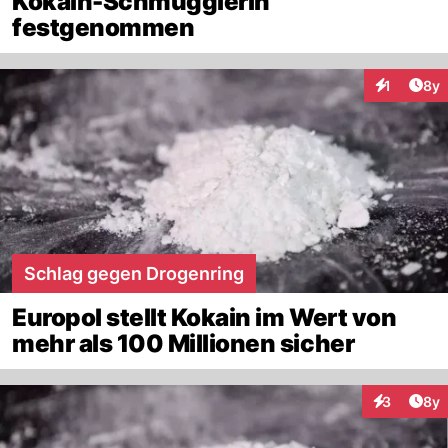
Kokain-Schmugglerin
festgenommen
Arti
1
8y
Interaktion
Schlag gegen Drogenring
Europol stellt Kokain im Wert von
mehr als 100 Millionen sicher
Arti
3
8y
Interaktion