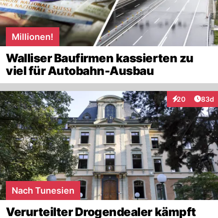
Millionen!
Walliser Baufirmen kassierten zu
viel für Autobahn-Ausbau
Artik
20
83d
Interaktionen
Nach Tunesien
Verurteilter Drogendealer kämpft