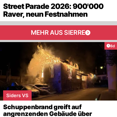
Street Parade 2026: 900'000
Raver, neun Festnahmen
MEHR AUS SIERRE
Arti
8d
Siders VS
Schuppenbrand greift auf
angrenzenden Gebäude über