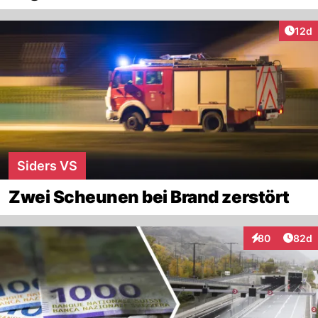
Artik
12d
Siders VS
Zwei Scheunen bei Brand zerstört
Artik
80
82d
Interaktionen