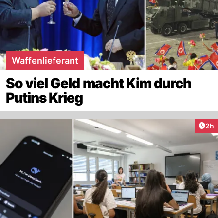
Waffenlieferant
So viel Geld macht Kim durch
Putins Krieg
Arti
2h