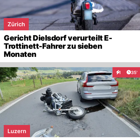
Zürich
Gericht Dielsdorf verurteilt E-
Trottinett-Fahrer zu sieben
Monaten
Arti
1
35'
Interaktion
Luzern