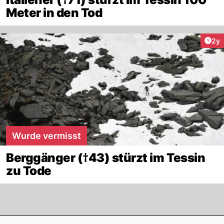
Meter in den Tod
Arti
2y
Wurde vermisst
Berggänger (†43) stürzt im Tessin
zu Tode