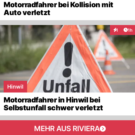
Motorradfahrer bei Kollision mit
Auto verletzt
Art
1
1h
Interaktion
Hinwil
Motorradfahrer in Hinwil bei
Selbstunfall schwer verletzt
MEHR AUS RIVIERA