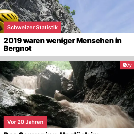
Schweizer Statistik
2019 waren weniger Menschen in
Bergnot
Art
7y
Vor 20 Jahren