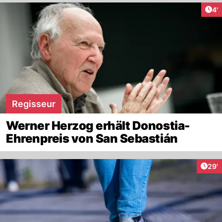
Art
4'
Regisseur
Werner Herzog erhält Donostia-
Ehrenpreis von San Sebastián
Arti
29'