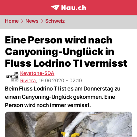
frontpage.
NAU.ch
Home
News
Schweiz
Eine Person wird nach
Canyoning-Unglück in
Fluss Lodrino TI vermisst
Keystone-SDA
Riviera
,
19.06.2020 - 02:10
Beim Fluss Lodrino TI ist es am Donnerstag zu
einem Canyoning-Unglück gekommen. Eine
Person wird noch immer vermisst.