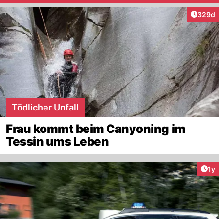
Artikel
329d
Tödlicher Unfall
Frau kommt beim Canyoning im
Tessin ums Leben
Art
1y