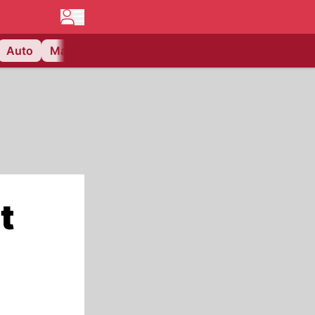
Auto
Matchcenter
Videos
Nau Plus
Lifestyle
t