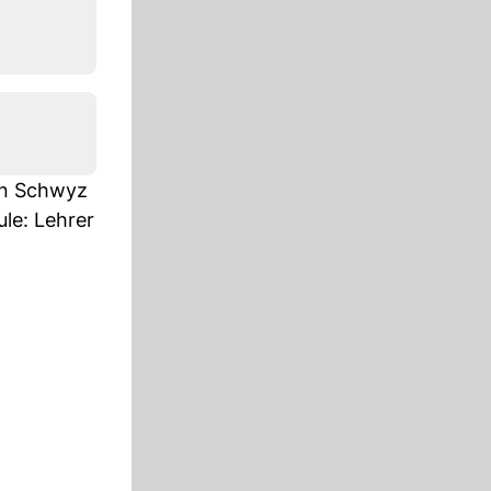
on Schwyz
le: Lehrer