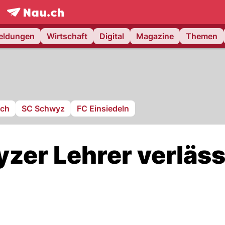
frontpage.
NAU.ch
meldungen
Wirtschaft
Digital
Magazine
Themen
ach
SC Schwyz
FC Einsiedeln
yzer Lehrer verläss