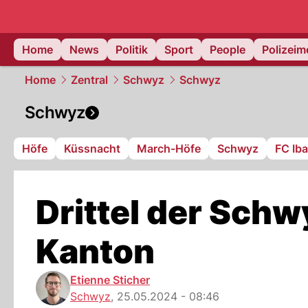
Home
News
Politik
Sport
People
Polizei
Home
Zentral
Schwyz
Schwyz
Schwyz
Höfe
Küssnacht
March-Höfe
Schwyz
FC Ib
Drittel der Schw
Kanton
Etienne Sticher
Schwyz
,
25.05.2024 - 08:46