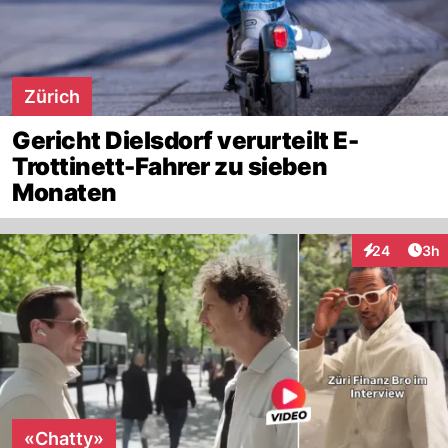
Zürich
Gericht Dielsdorf verurteilt E-
Trottinett-Fahrer zu sieben
Monaten
Arti
24
3h
Interaktionen
«Chatty»