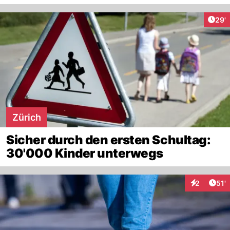
Arti
29'
Zürich
Sicher durch den ersten Schultag:
30'000 Kinder unterwegs
Arti
2
51'
Interaktion