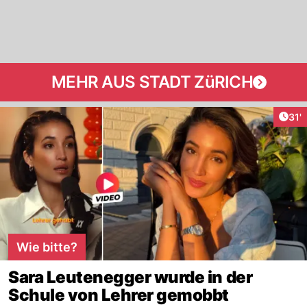
MEHR AUS STADT ZüRICH
Arti
31'
Wie bitte?
Sara Leutenegger wurde in der
Schule von Lehrer gemobbt