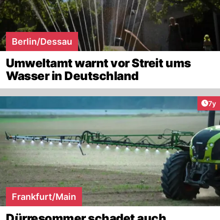
Berlin/Dessau
Umweltamt warnt vor Streit ums
Wasser in Deutschland
Art
7y
Frankfurt/Main
Dürresommer schadet auch