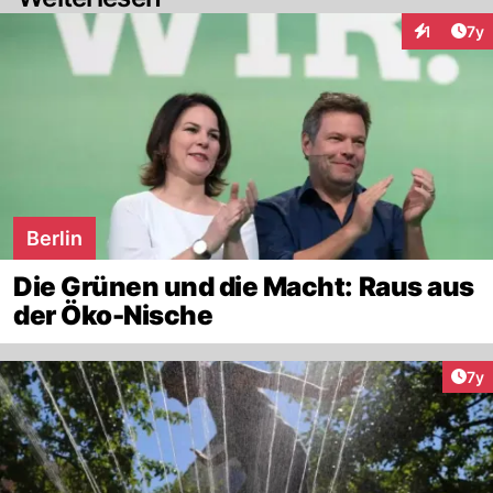
Art
1
7y
Interaktion
Berlin
Die Grünen und die Macht: Raus aus
der Öko-Nische
Art
7y