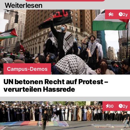
Weiterlesen
Arti
8
2y
Interaktion
Campus-Demos
UN betonen Recht auf Protest –
verurteilen Hassrede
Arti
30
2y
Interaktionen