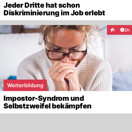
Jeder Dritte hat schon
Diskriminierung im Job erlebt
Arti
1
2h
Interaktion
Weiterbildung
Impostor-Syndrom und
Selbstzweifel bekämpfen