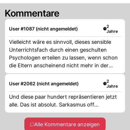
Kommentare
Artikel verö
2
User #1087 (nicht angemeldet)
Jahre
Vielleicht wäre es sinnvoll, dieses sensible
Unterrichtsfach durch einen geschulten
Psychologen erteilen zu lassen, wenn schon
die Eltern anscheinend nicht mehr in der
Lage sind, ihre Kinder selbst aufzuklären.
Artikel verö
2
User #2062 (nicht angemeldet)
Jahre
Und diese paar hundert repräsentieren jetzt
alle. Das ist absolut. Sarkasmus off...
Alle Kommentare anzeigen