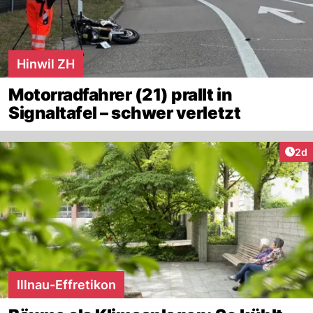
Hinwil ZH
Motorradfahrer (21) prallt in
Signaltafel – schwer verletzt
Arti
2d
Illnau-Effretikon