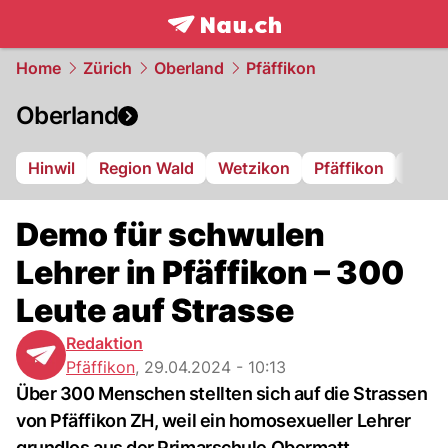
frontpage.
NAU.ch
Home
Zürich
Oberland
Pfäffikon
Oberland
Hinwil
Region Wald
Wetzikon
Pfäffikon
Dübe
Demo für schwulen
Lehrer in Pfäffikon – 300
Leute auf Strasse
Redaktion
Pfäffikon
,
29.04.2024 - 10:13
Über 300 Menschen stellten sich auf die Strassen
von Pfäffikon ZH, weil ein homosexueller Lehrer
grundlos aus der Primarschule Obermatt