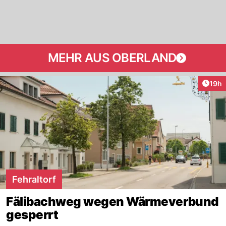
MEHR AUS OBERLAND
Artik
19h
Fehraltorf
Fälibachweg wegen Wärmeverbund
gesperrt