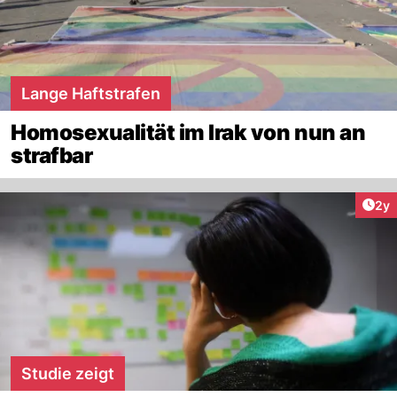
Lange Haftstrafen
Homosexualität im Irak von nun an
strafbar
Arti
2y
Studie zeigt