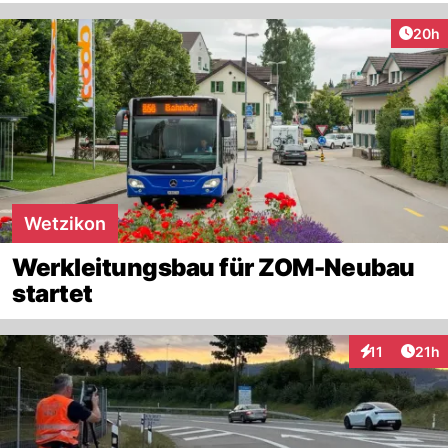
Artik
20h
Wetzikon
Werkleitungsbau für ZOM-Neubau
startet
Artik
11
21h
Interaktionen