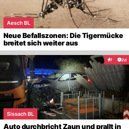
Aesch BL
Neue Befallszonen: Die Tigermücke
breitet sich weiter aus
Arti
7
2d
Interaktion
Sissach BL
Auto durchbricht Zaun und prallt in