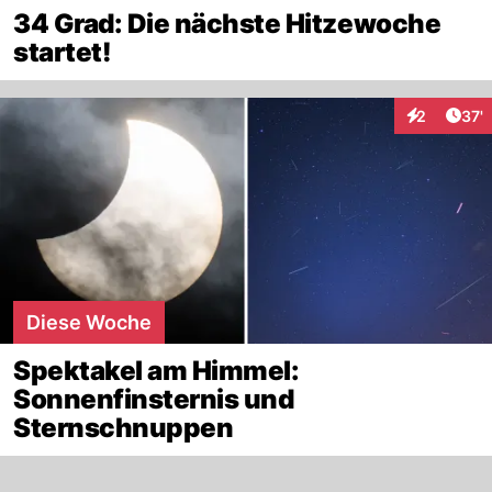
34 Grad: Die nächste Hitzewoche
startet!
Arti
2
37'
Interaktione
Diese Woche
Spektakel am Himmel:
Sonnenfinsternis und
Sternschnuppen