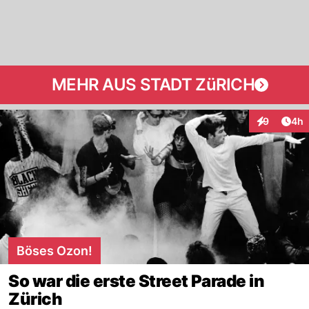
MEHR AUS STADT ZüRICH
Arti
9
4h
Interaktion
Böses Ozon!
So war die erste Street Parade in
Zürich