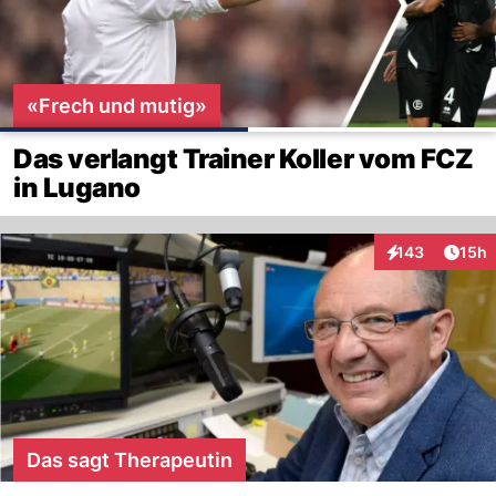
«Frech und mutig»
Das verlangt Trainer Koller vom FCZ
in Lugano
Artik
143
15h
Interaktionen
Das sagt Therapeutin