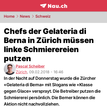
frontpage.
NAU.ch
Home
News
Schweiz
Chefs der Gelateria di
Berna in Zürich müssen
linke Schmierereien
putzen
Pascal Scheiber
Zürich
,
09.02.2018 - 16:46
In der Nacht auf Donnerstag wurde die Zürcher
«Gelateria di Berna» mit Slogans wie «Klasse
gegen Glace» versprayt. Die Betreiber putzen die
Schmiererei persönlich. Die Berner können die
Aktion nicht nachvollziehen.