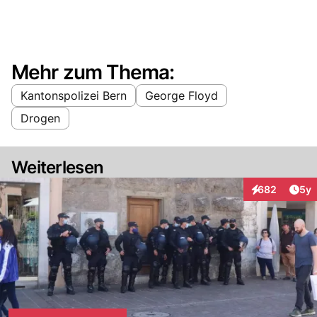
Mehr zum Thema:
Kantonspolizei Bern
George Floyd
Drogen
Weiterlesen
Arti
682
5y
Interaktionen