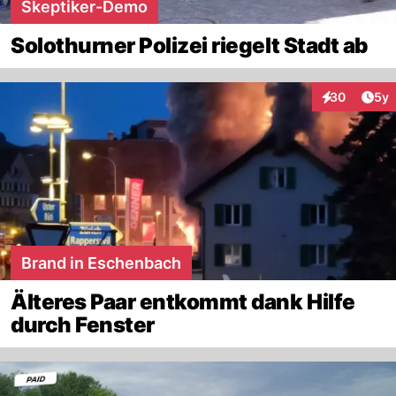
Skeptiker-Demo
Solothurner Polizei riegelt Stadt ab
Arti
30
5y
Interaktionen
Brand in Eschenbach
Älteres Paar entkommt dank Hilfe
durch Fenster