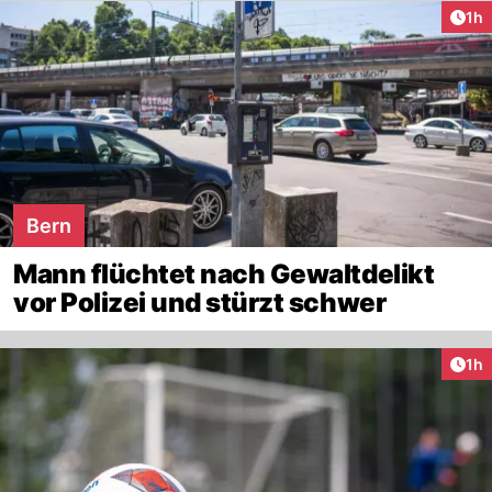
Art
1h
Bern
Mann flüchtet nach Gewaltdelikt
vor Polizei und stürzt schwer
Art
1h