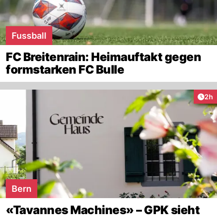
Fussball
FC Breitenrain: Heimauftakt gegen
formstarken FC Bulle
Arti
2h
Bern
«Tavannes Machines» – GPK sieht