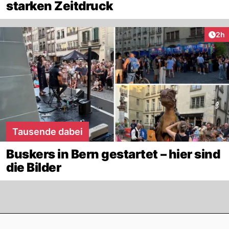
starken Zeitdruck
Arti
2h
Tausende dabei
Buskers in Bern gestartet – hier sind
die Bilder
Footer