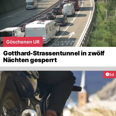
Göschenen UR
Gotthard-Strassentunnel in zwölf
Nächten gesperrt
Arti
5d