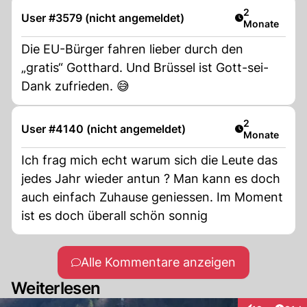
Artikel veröff
2
User #3579 (nicht angemeldet)
Monate
Die EU-Bürger fahren lieber durch den
„gratis“ Gotthard. Und Brüssel ist Gott-sei-
Dank zufrieden. 😅
Artikel veröff
2
User #4140 (nicht angemeldet)
Monate
Ich frag mich echt warum sich die Leute das
jedes Jahr wieder antun ? Man kann es doch
auch einfach Zuhause geniessen. Im Moment
ist es doch überall schön sonnig
Alle Kommentare anzeigen
Weiterlesen