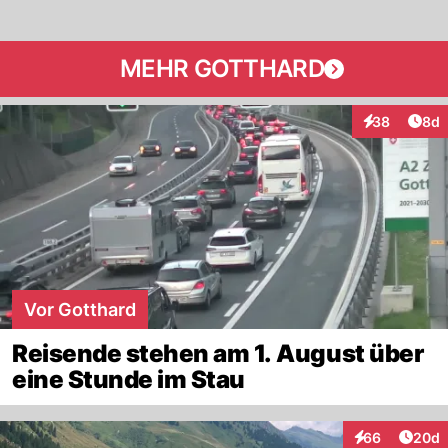
MEHR GOTTHARD
Arti
38
8d
Interaktionen
Vor Gotthard
Reisende stehen am 1. August über
eine Stunde im Stau
Artik
66
20d
Interaktionen