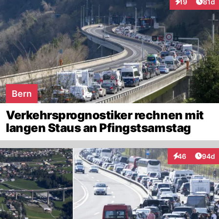
Artik
19
81d
Interaktionen
Bern
Verkehrsprognostiker rechnen mit
langen Staus an Pfingstsamstag
Artik
46
94d
Interaktionen