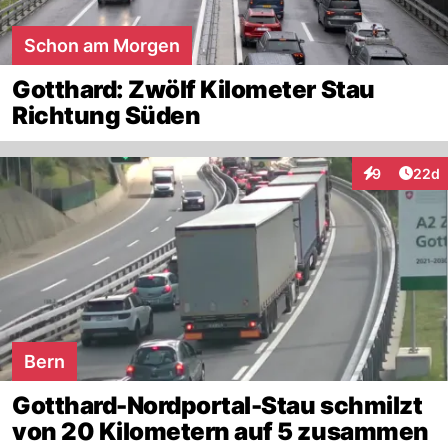
Schon am Morgen
Gotthard: Zwölf Kilometer Stau
Richtung Süden
Artik
9
22d
Interaktionen
Bern
Gotthard-Nordportal-Stau schmilzt
von 20 Kilometern auf 5 zusammen