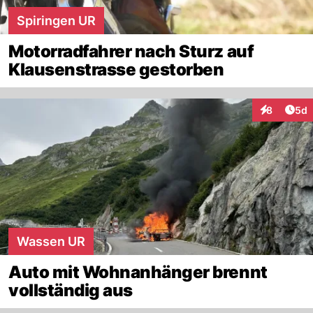
Spiringen UR
Motorradfahrer nach Sturz auf
Klausenstrasse gestorben
Arti
8
5d
Interaktion
Wassen UR
Auto mit Wohnanhänger brennt
vollständig aus