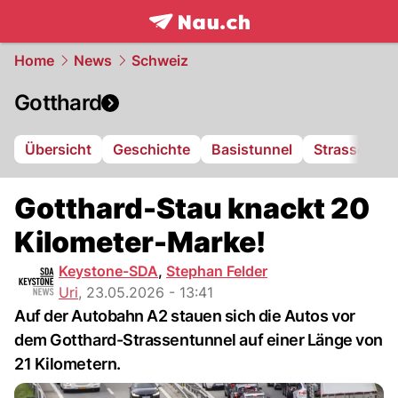
frontpage.
NAU.ch
Home
News
Schweiz
Gotthard
Übersicht
Geschichte
Basistunnel
Strassentun
Gotthard-Stau knackt 20
Kilometer-Marke!
Keystone-SDA
,
Stephan Felder
Uri
,
23.05.2026 - 13:41
Auf der Autobahn A2 stauen sich die Autos vor
dem Gotthard-Strassentunnel auf einer Länge von
21 Kilometern.