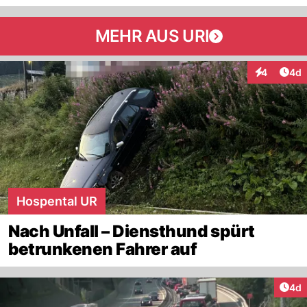
MEHR AUS URI
Arti
4
4d
Interaktion
Hospental UR
Nach Unfall – Diensthund spürt
betrunkenen Fahrer auf
Arti
4d