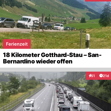
Ferienzeit
18 Kilometer Gotthard-Stau – San-
Bernardino wieder offen
Artik
51
21d
Interaktionen