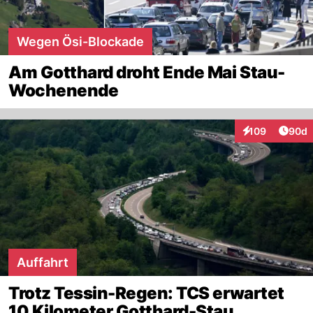
Wegen Ösi-Blockade
Am Gotthard droht Ende Mai Stau-
Wochenende
Artik
109
90d
Interaktionen
Auffahrt
Trotz Tessin-Regen: TCS erwartet
10 Kilometer Gotthard-Stau