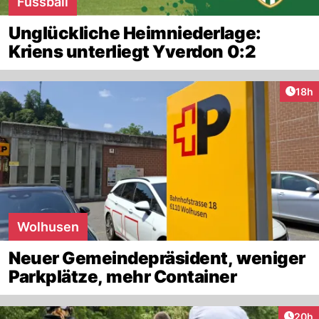
Fussball
Unglückliche Heimniederlage:
Kriens unterliegt Yverdon 0:2
Artik
18h
Wolhusen
Neuer Gemeindepräsident, weniger
Parkplätze, mehr Container
Artik
20h