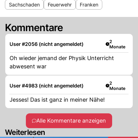
Sachschaden
Feuerwehr
Franken
Kommentare
Artikel veröff
2
User #2056 (nicht angemeldet)
Monate
Oh wieder jemand der Physik Unterricht
abwesent war
Artikel veröff
2
User #4983 (nicht angemeldet)
Monate
Jesses! Das ist ganz in meiner Nähe!
Alle Kommentare anzeigen
Weiterlesen