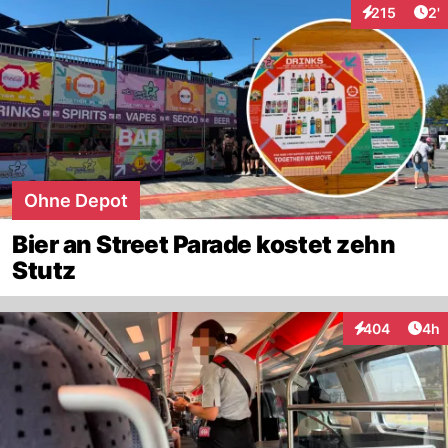
Art
215
2'
Interaktionen
Ohne Depot
Bier an Street Parade kostet zehn
Stutz
Arti
404
4h
Interaktionen