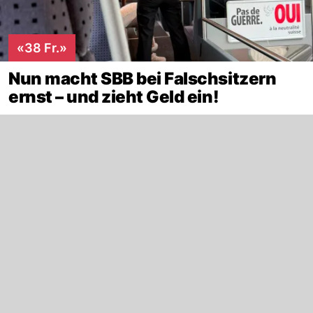
«38 Fr.»
Nun macht SBB bei Falschsitzern
ernst – und zieht Geld ein!