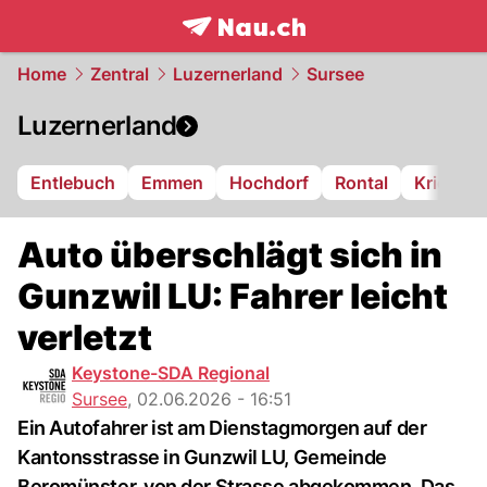
frontpage.
NAU.ch
Home
Zentral
Luzernerland
Sursee
Luzernerland
Entlebuch
Emmen
Hochdorf
Rontal
Kriens
Auto überschlägt sich in
Gunzwil LU: Fahrer leicht
verletzt
Keystone-SDA Regional
Sursee
,
02.06.2026 - 16:51
Ein Autofahrer ist am Dienstagmorgen auf der
Kantonsstrasse in Gunzwil LU, Gemeinde
Beromünster, von der Strasse abgekommen. Das