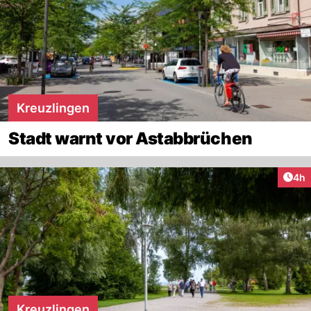
Kreuzlingen
Stadt warnt vor Astabbrüchen
Arti
4h
Kreuzlingen