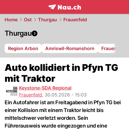
frontpage.
NAU.ch
Home
Ost
Thurgau
Frauenfeld
Thurgau
Region Arbon
Amriswil-Romanshorn
Frauenfeld
Auto kollidiert in Pfyn TG
mit Traktor
Keystone-SDA Regional
Frauenfeld
,
30.05.2026 - 15:03
Ein Autofahrer ist am Freitagabend in Pfyn TG bei
einer Kollision mit einem Traktor leicht bis
mittelschwer verletzt worden. Sein
Führerausweis wurde eingezogen und eine