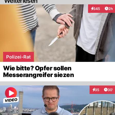
Weiterlesen
Arti
345
2h
Interaktionen
Polizei-Rat
Wie bitte? Opfer sollen
Messerangreifer siezen
Arti
35
30'
Interaktionen