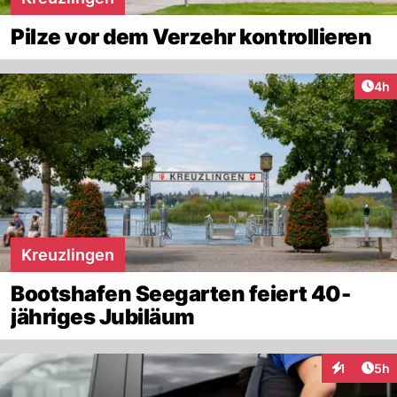
Pilze vor dem Verzehr kontrollieren
Arti
4h
Kreuzlingen
Bootshafen Seegarten feiert 40-
jähriges Jubiläum
Arti
1
5h
Interaktion