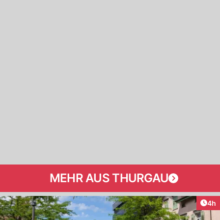
MEHR AUS THURGAU
Arti
4h