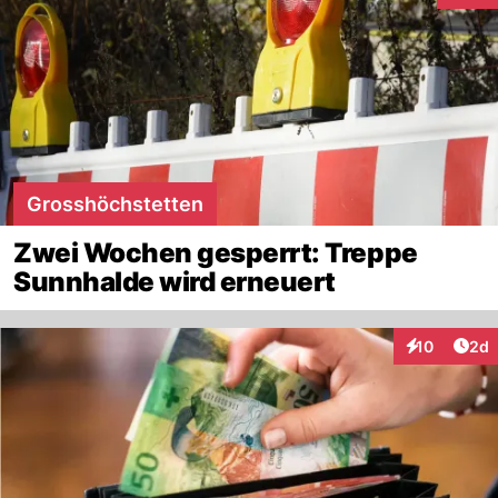
Grosshöchstetten
Zwei Wochen gesperrt: Treppe
Sunnhalde wird erneuert
Arti
10
2d
Interaktione