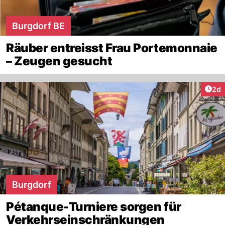
Burgdorf BE
Räuber entreisst Frau Portemonnaie
– Zeugen gesucht
Arti
2d
Burgdorf
Pétanque-Turniere sorgen für
Verkehrseinschränkungen