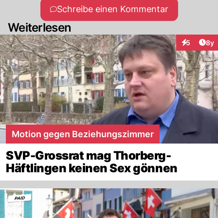
Schreibe einen Kommentar
Weiterlesen
Arti
5
8y
Interaktion
Motion gegen Beziehungszimmer
SVP-Grossrat mag Thorberg-
Häftlingen keinen Sex gönnen