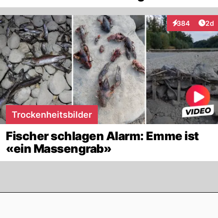
Arti
384
2d
Interaktionen
Trockenheitsbilder
Fischer schlagen Alarm: Emme ist
«ein Massengrab»
Footer