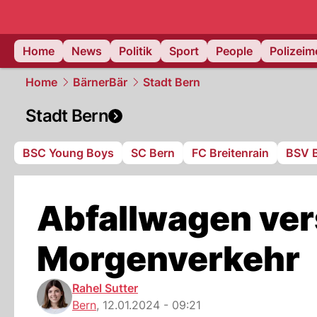
Home
News
Politik
Sport
People
Polizei
Home
BärnerBär
Stadt Bern
Stadt Bern
BSC Young Boys
SC Bern
FC Breitenrain
BSV 
Abfallwagen ver
Morgenverkehr
Rahel Sutter
Bern
,
12.01.2024 - 09:21