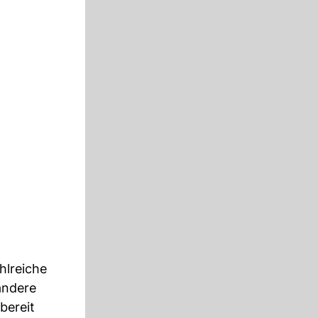
hlreiche
andere
bereit