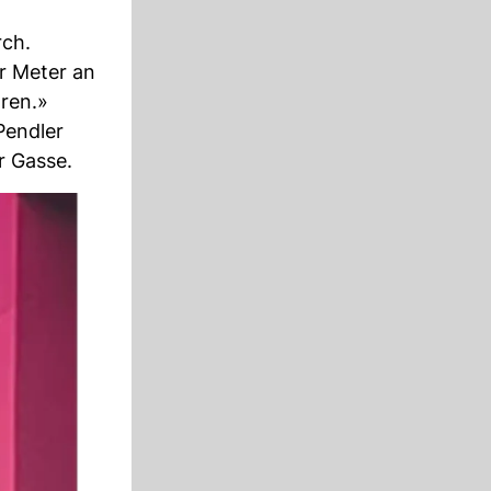
rch.
ar Meter an
hren.»
Pendler
r Gasse.