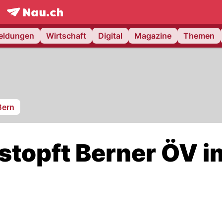
frontpage.
NAU.ch
meldungen
Wirtschaft
Digital
Magazine
Themen
Bern
stopft Berner ÖV i