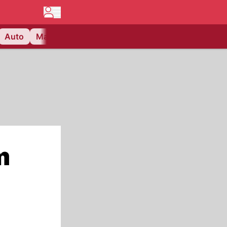
Auto
Matchcenter
Videos
Nau Plus
Lifestyle
m