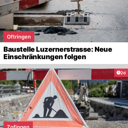
Oftringen
Baustelle Luzernerstrasse: Neue
Einschränkungen folgen
Arti
2d
Zofingen