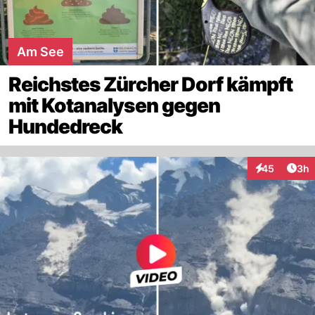
Am See
Reichstes Zürcher Dorf kämpft
mit Kotanalysen gegen
Hundedreck
Arti
45
3h
Interaktionen