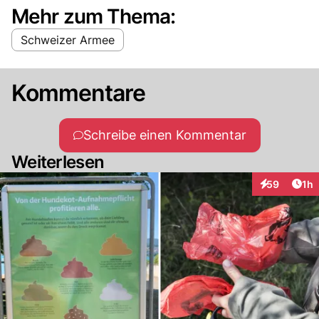
Mehr zum Thema:
Schweizer Armee
Kommentare
Schreibe einen Kommentar
Weiterlesen
Art
59
1h
Interaktione