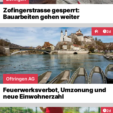
Zofingerstrasse gesperrt:
Bauarbeiten gehen weiter
Arti
1
2d
Interaktion
Oftringen AG
Feuerwerksverbot, Umzonung und
neue Einwohnerzahl
Arti
2d