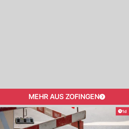
MEHR AUS ZOFINGEN
Art
1d