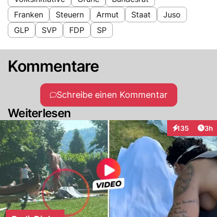
Franken
Steuern
Armut
Staat
Juso
GLP
SVP
FDP
SP
Kommentare
Schreibe einen Kommentar
Weiterlesen
Arti
135
3h
Interaktionen