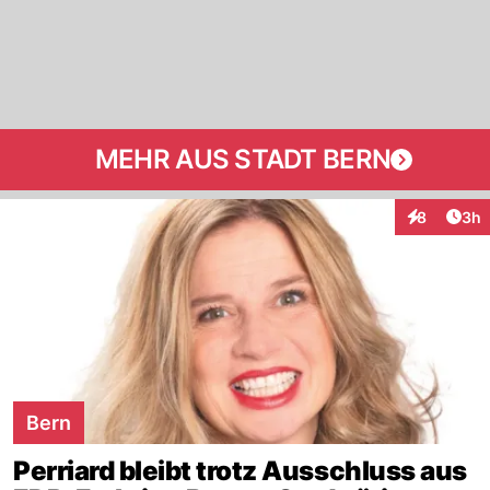
MEHR AUS STADT BERN
Arti
8
3h
Interaktion
Bern
Perriard bleibt trotz Ausschluss aus