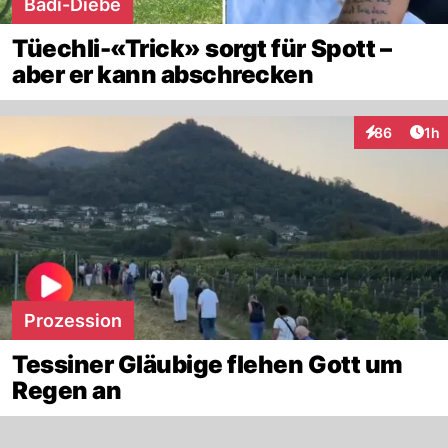
Badi-Diebe
Tüechli-«Trick» sorgt für Spott –
aber er kann abschrecken
Art
86
1h
Interaktione
Prozession
Tessiner Gläubige flehen Gott um
Regen an