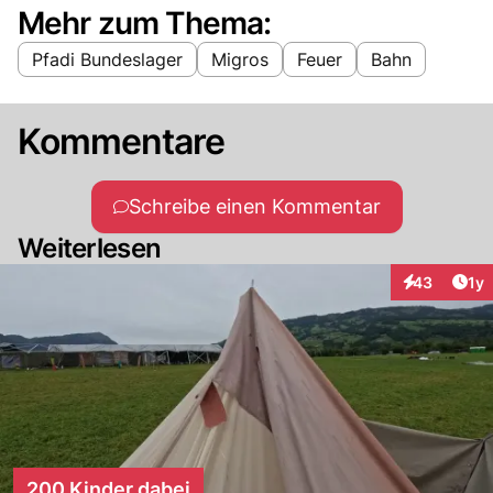
Mehr zum Thema:
Pfadi Bundeslager
Migros
Feuer
Bahn
Kommentare
Schreibe einen Kommentar
Weiterlesen
Art
43
1y
Interaktione
200 Kinder dabei