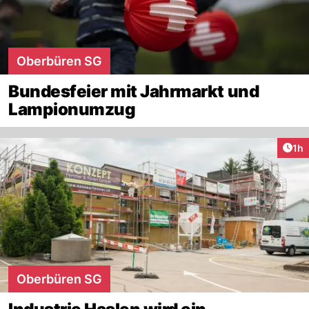
Oberbüren SG
Bundesfeier mit Jahrmarkt und
Lampionumzug
Art
1h
Oberbüren SG