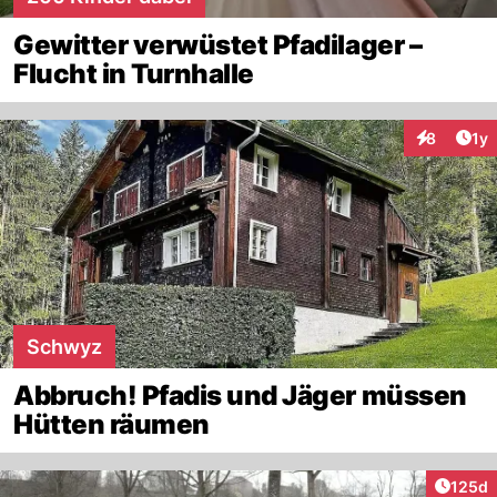
Gewitter verwüstet Pfadilager –
Flucht in Turnhalle
Art
8
1y
Interaktion
Schwyz
Abbruch! Pfadis und Jäger müssen
Hütten räumen
Artike
125d