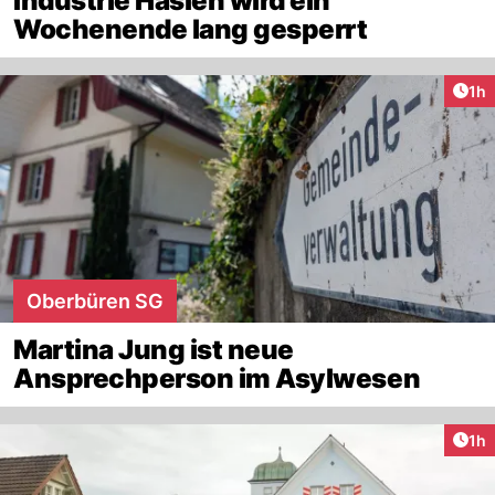
Industrie Haslen wird ein
Wochenende lang gesperrt
Art
1h
Oberbüren SG
Martina Jung ist neue
Ansprechperson im Asylwesen
Art
1h