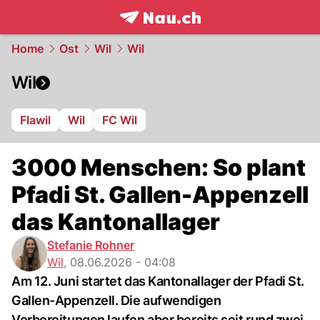
frontpage.
NAU.ch
Home
Ost
Wil
Wil
Wil
Flawil
Wil
FC Wil
3000 Menschen: So plant
Pfadi St. Gallen-Appenzell
das Kantonallager
Stefanie Rohner
Wil
,
08.06.2026 - 04:08
Am 12. Juni startet das Kantonallager der Pfadi St.
Gallen-Appenzell. Die aufwendigen
Vorbereitungen laufen aber bereits seit rund zwei