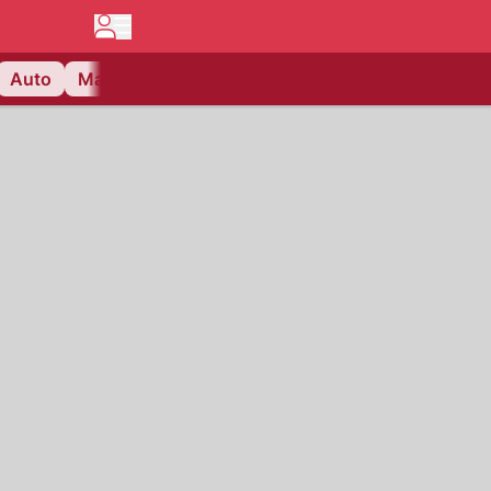
Auto
Matchcenter
Videos
Nau Plus
Lifestyle