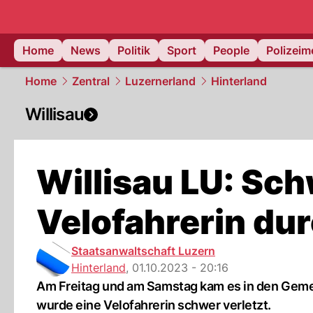
Home
News
Politik
Sport
People
Polizei
Home
Zentral
Luzernerland
Hinterland
Willisau
Willisau LU: Sc
Velofahrerin dur
Staatsanwaltschaft Luzern
Hinterland
,
01.10.2023 - 20:16
Am Freitag und am Samstag kam es in den Gemein
wurde eine Velofahrerin schwer verletzt.