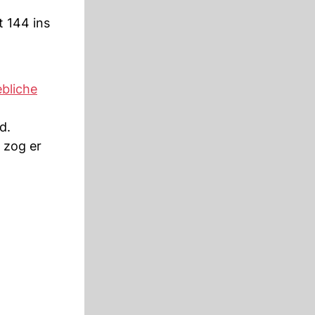
t 144 ins
ebliche
d.
 zog er