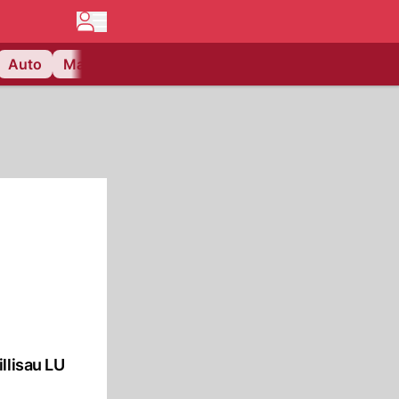
Auto
Matchcenter
Videos
Nau Plus
Lifestyle
llisau LU