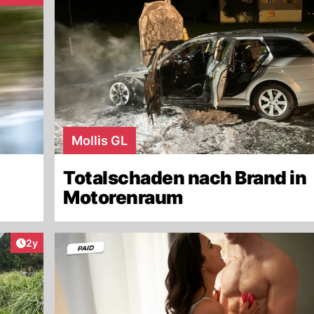
Mollis GL
Totalschaden nach Brand in
Motorenraum
Artikel veröffentlicht:
2y