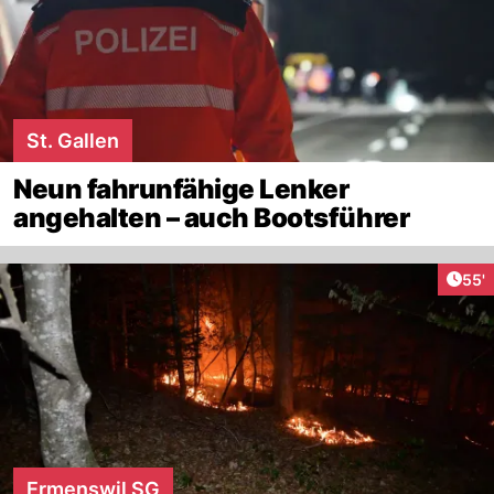
St. Gallen
Neun fahrunfähige Lenker
angehalten – auch Bootsführer
Arti
55'
Ermenswil SG