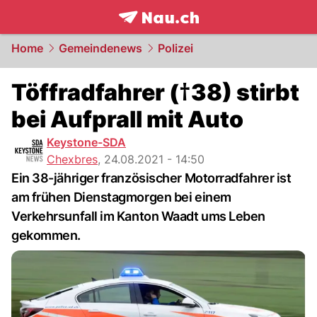
frontpage.
NAU.ch
Home
Gemeindenews
Polizei
Töffradfahrer (†38) stirbt
bei Aufprall mit Auto
Keystone-SDA
Chexbres
,
24.08.2021 - 14:50
Ein 38-jähriger französischer Motorradfahrer ist
am frühen Dienstagmorgen bei einem
Verkehrsunfall im Kanton Waadt ums Leben
gekommen.