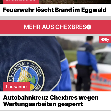
Feuerwehr löscht Brand im Eggwald
MEHR AUS CHEXBRES
Arti
5y
Lausanne
Autobahnkreuz Chexbres wegen
Wartungsarbeiten gesperrt