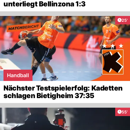
unterliegt Bellinzona 1:3
Arti
25'
Handball
Nächster Testspielerfolg: Kadetten
schlagen Bietigheim 37:35
Arti
55'