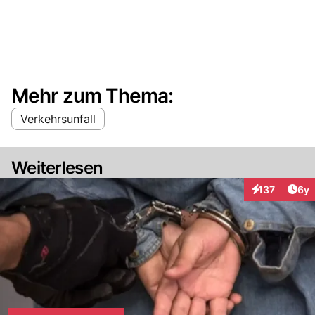
Mehr zum Thema:
Verkehrsunfall
Weiterlesen
Arti
137
6y
Interaktionen