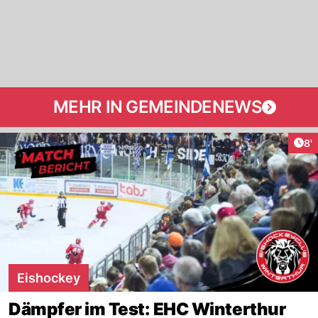
MEHR IN GEMEINDENEWS
Art
8'
Eishockey
Dämpfer im Test: EHC Winterthur