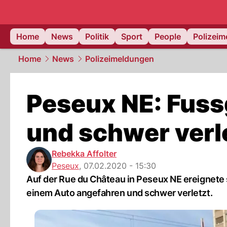
Home
News
Politik
Sport
People
Polizei
Home
News
Polizeimeldungen
Peseux NE: Fus
und schwer verl
Rebekka Affolter
Peseux
,
07.02.2020 - 15:30
Auf der Rue du Château in Peseux NE ereignete 
einem Auto angefahren und schwer verletzt.