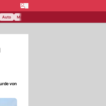
Auto
Matchcenter
Videos
Nau Plus
Lifestyle
n
wurde von