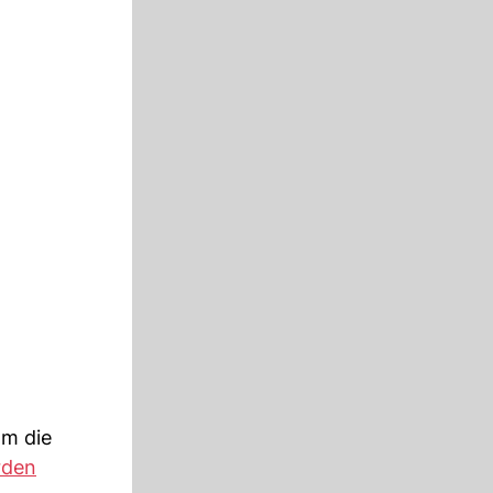
Um die
rden