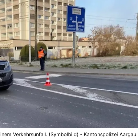
inem Verkehrsunfall. (Symbolbild) - Kantonspolizei Aargau