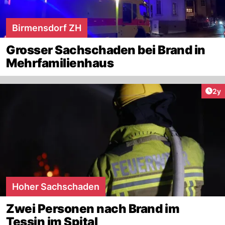
Birmensdorf ZH
Grosser Sachschaden bei Brand in
Mehrfamilienhaus
Arti
2y
Hoher Sachschaden
Zwei Personen nach Brand im
Tessin im Spital