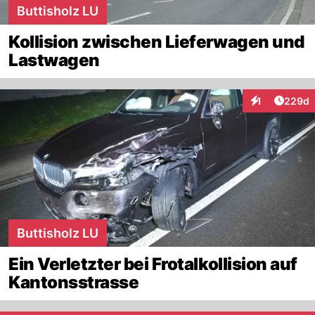
Buttisholz LU
Kollision zwischen Lieferwagen und
Lastwagen
Artikel
1
229d
Interaktionen
Buttisholz LU
Ein Verletzter bei Frotalkollision auf
Kantonsstrasse