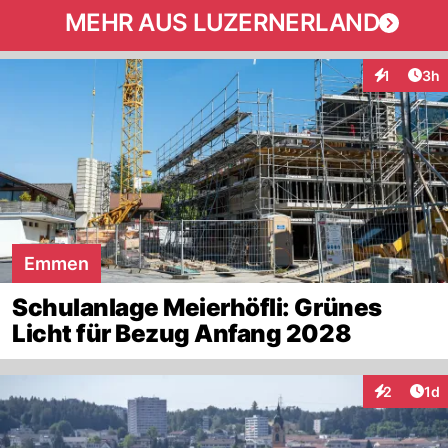
MEHR AUS LUZERNERLAND
Arti
1
3h
Interaktion
Emmen
Schulanlage Meierhöfli: Grünes
Licht für Bezug Anfang 2028
Art
2
1d
Interaktion