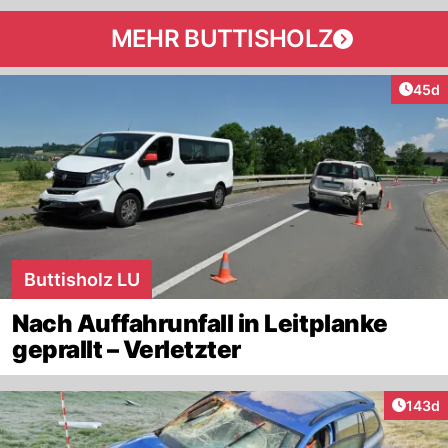
MEHR BUTTISHOLZ
Artik
45d
Buttisholz LU
Nach Auffahrunfall in Leitplanke
geprallt – Verletzter
Artike
143d