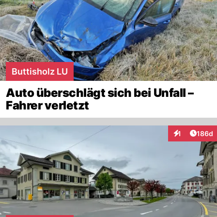
Buttisholz LU
Auto überschlägt sich bei Unfall –
Fahrer verletzt
Artike
1
186d
Interaktionen