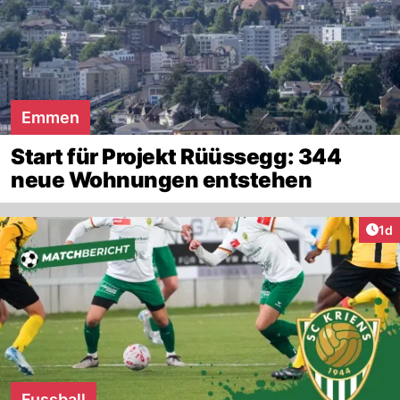
Emmen
Start für Projekt Rüüssegg: 344
neue Wohnungen entstehen
Art
1d
Fussball