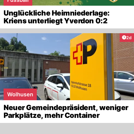
Unglückliche Heimniederlage:
Kriens unterliegt Yverdon 0:2
Arti
2d
Wolhusen
Neuer Gemeindepräsident, weniger
Parkplätze, mehr Container