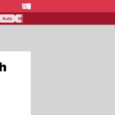
Auto
Matchcenter
Videos
Nau Plus
Lifestyle
ch