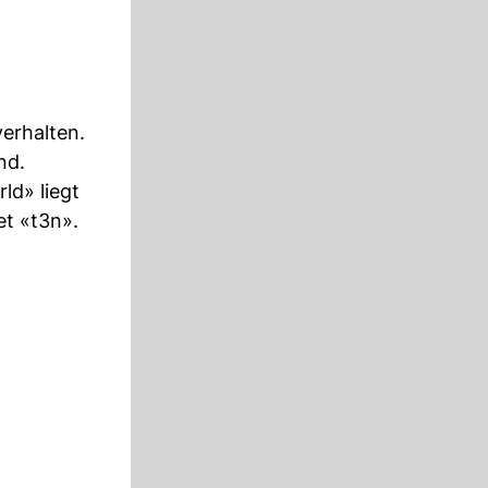
erhalten.
nd.
ld» liegt
et «t3n».