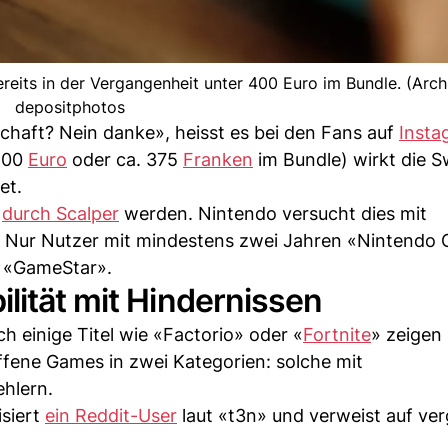
reits in der Vergangenheit unter 400 Euro im Bundle. (Archi
depositphotos
haft? Nein danke», heisst es bei den Fans auf
Insta
 400
Euro
oder ca. 375
Franken
im Bundle) wirkt die S
et.
f
durch Scalper
werden. Nintendo versucht dies mit
Nur Nutzer mit mindestens zwei Jahren «Nintendo 
t «GameStar».
lität mit Hindernissen
ch einige Titel wie «Factorio» oder «
Fortnite
» zeigen
offene Games in zwei Kategorien: solche mit
ehlern.
isiert
ein Reddit-User
laut «t3n» und verweist auf ve