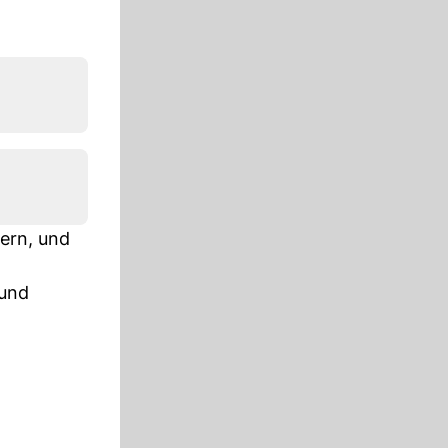
sern, und
 und