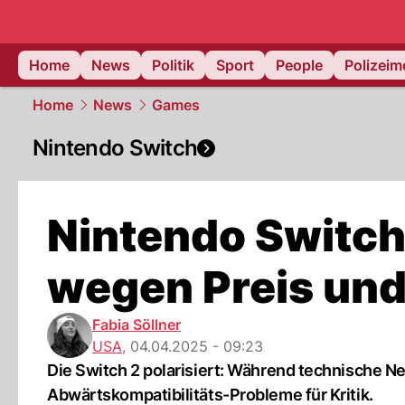
Home
News
Politik
Sport
People
Polizei
Home
News
Games
Nintendo Switch
Nintendo Switch
wegen Preis und
Fabia Söllner
USA
,
04.04.2025 - 09:23
Die Switch 2 polarisiert: Während technische 
Abwärtskompatibilitäts-Probleme für Kritik.