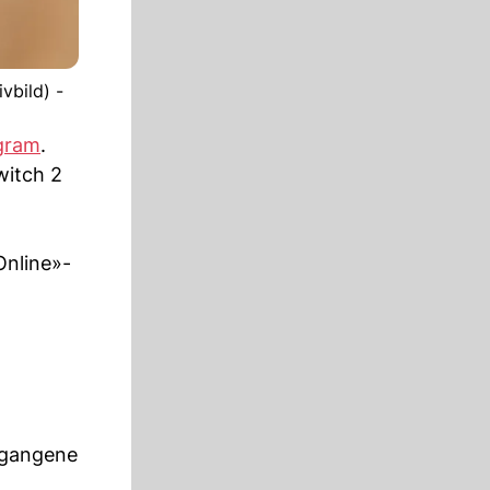
vbild) -
gram
.
witch 2
Online»-
rgangene