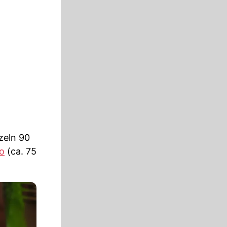
zeln 90
o
(ca. 75