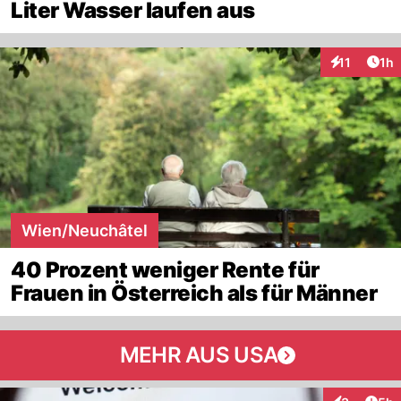
Liter Wasser laufen aus
Art
11
1h
Interaktione
Wien/Neuchâtel
40 Prozent weniger Rente für
Frauen in Österreich als für Männer
MEHR AUS USA