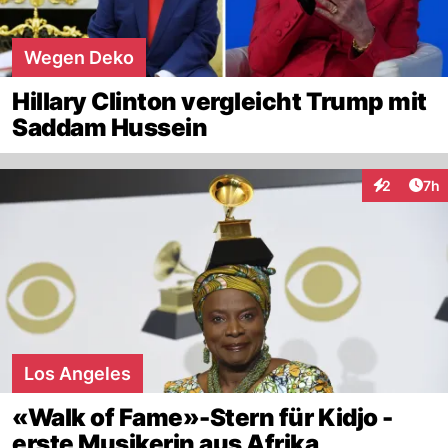
Wegen Deko
Hillary Clinton vergleicht Trump mit
Saddam Hussein
Arti
2
7h
Interaktion
Los Angeles
«Walk of Fame»-Stern für Kidjo -
erste Musikerin aus Afrika