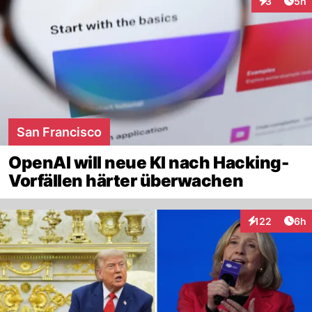
Arti
3
5h
Interaktion
San Francisco
OpenAI will neue KI nach Hacking-
Vorfällen härter überwachen
Arti
122
6h
Interaktionen