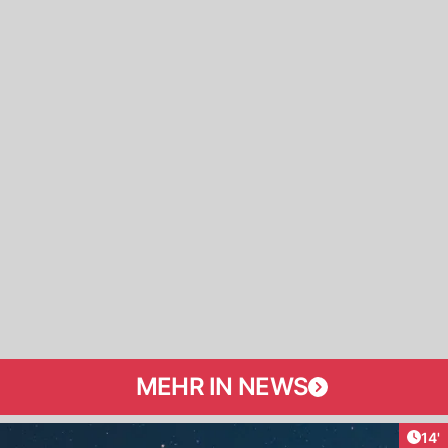
MEHR IN NEWS
Arti
14'