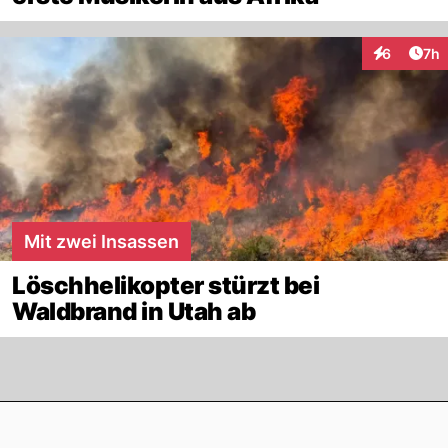
Arti
6
7h
Interaktion
Mit zwei Insassen
Löschhelikopter stürzt bei
Waldbrand in Utah ab
Footer