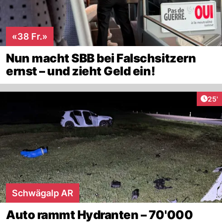
«38 Fr.»
Nun macht SBB bei Falschsitzern
ernst – und zieht Geld ein!
Arti
25'
Schwägalp AR
Auto rammt Hydranten – 70'000