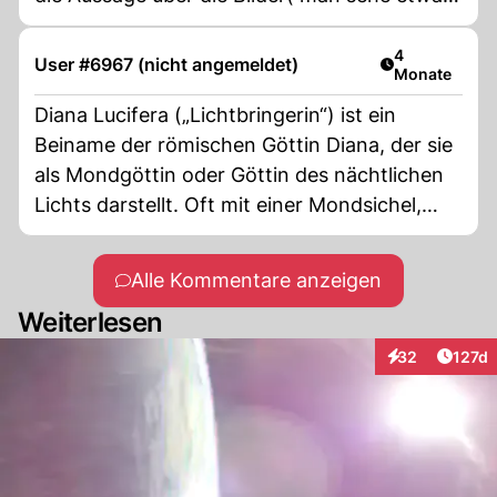
was noch nie ein Mensch gesehen hat) ist
völlig falsch. Die ersten Bilder von der
Artikel veröff
4
User #6967 (nicht angemeldet)
Monate
Rückseite des Mondes wurden 1959 während
der Luna lll Mission gemacht.
Diana Lucifera („Lichtbringerin“) ist ein
Beiname der römischen Göttin Diana, der sie
als Mondgöttin oder Göttin des nächtlichen
Lichts darstellt. Oft mit einer Mondsichel,
Fackeln, einem Bogen oder auf einem Hirsch
reitend dargestellt, verschmilzt sie in dieser
Alle Kommentare anzeigen
Funktion mit Luna oder Hekate. lol hehe 😜
Weiterlesen
Artike
32
127d
Interaktionen