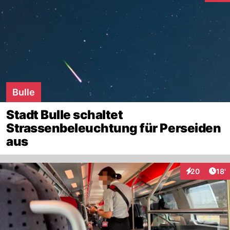
Bulle
Stadt Bulle schaltet
Strassenbeleuchtung für Perseiden
aus
Arti
20
18'
Interaktionen