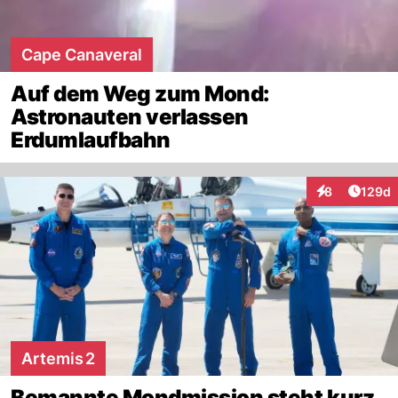
Cape Canaveral
Auf dem Weg zum Mond:
Astronauten verlassen
Erdumlaufbahn
Artike
8
129d
Interaktionen
Artemis 2
Bemannte Mondmission steht kurz