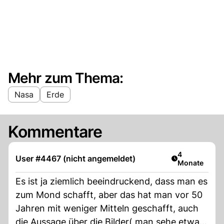
Mehr zum Thema:
Nasa
Erde
Kommentare
Artikel veröff
4
User #4467 (nicht angemeldet)
Monate
Es ist ja ziemlich beeindruckend, dass man es
zum Mond schafft, aber das hat man vor 50
Jahren mit weniger Mitteln geschafft, auch
die Aussage über die Bilder( man sehe etwas,