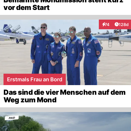
vor dem Start
Artike
74
128d
Interaktionen
Erstmals Frau an Bord
Das sind die vier Menschen auf dem
Weg zum Mond