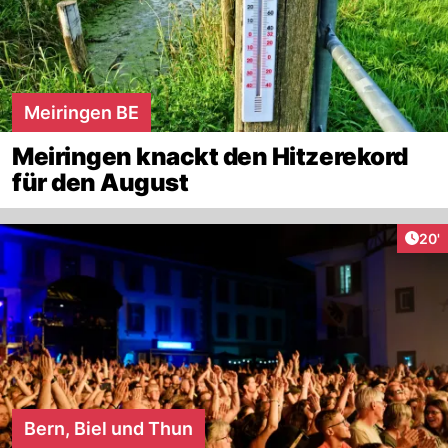
Meiringen BE
Meiringen knackt den Hitzerekord
für den August
Arti
20'
Bern, Biel und Thun