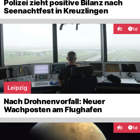
Polizei zieht positive Bilanz nach
Seenachtfest in Kreuzlingen
Art
5
1d
Interaktion
Leipzig
Nach Drohnenvorfall: Neuer
Wachposten am Flughafen
Art
9
1d
Interaktion