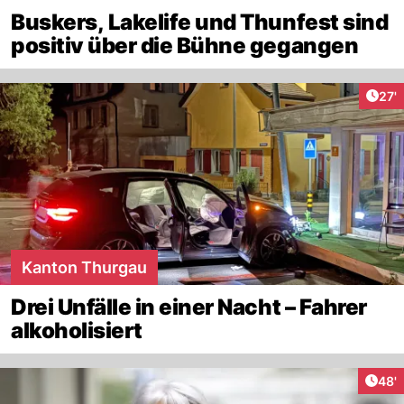
Buskers, Lakelife und Thunfest sind
positiv über die Bühne gegangen
Arti
27'
Kanton Thurgau
Drei Unfälle in einer Nacht – Fahrer
alkoholisiert
Arti
48'