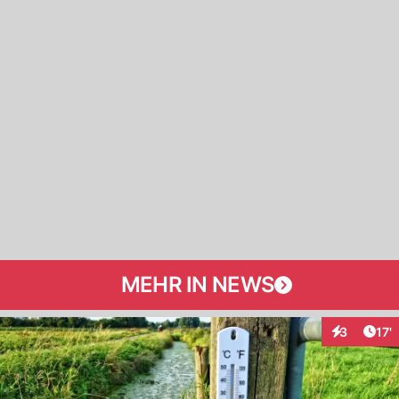
MEHR IN NEWS
Arti
3
17'
Interaktion