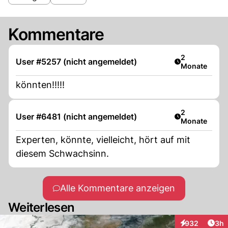
Kommentare
Artikel veröff
2
User #5257 (nicht angemeldet)
Monate
könnten!!!!!
Artikel veröff
2
User #6481 (nicht angemeldet)
Monate
Experten, könnte, vielleicht, hört auf mit
diesem Schwachsinn.
Alle Kommentare anzeigen
Weiterlesen
Arti
932
3h
Interaktionen