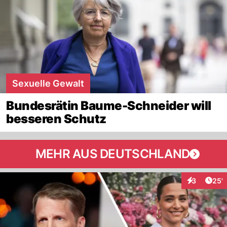
Sexuelle Gewalt
Bundesrätin Baume-Schneider will
besseren Schutz
MEHR AUS DEUTSCHLAND
Arti
3
25'
Interaktione