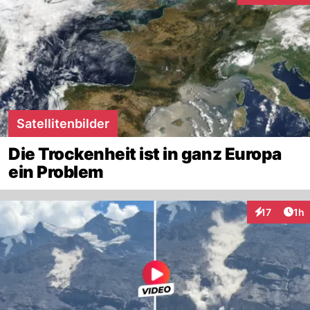
Satellitenbilder
Die Trockenheit ist in ganz Europa
ein Problem
Art
17
1h
Interaktione