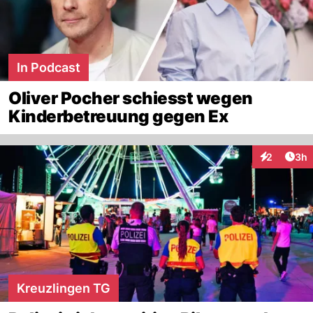
In Podcast
Oliver Pocher schiesst wegen
Kinderbetreuung gegen Ex
Arti
2
3h
Interaktion
Kreuzlingen TG