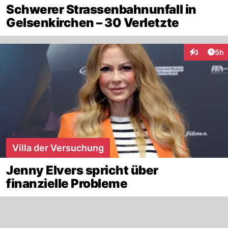
Schwerer Strassenbahnunfall in
Gelsenkirchen – 30 Verletzte
Arti
3
5h
Interaktion
Villa der Versuchung
Jenny Elvers spricht über
finanzielle Probleme