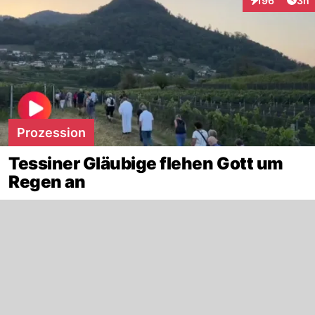
196
3h
Interaktionen
Prozession
Tessiner Gläubige flehen Gott um
Regen an