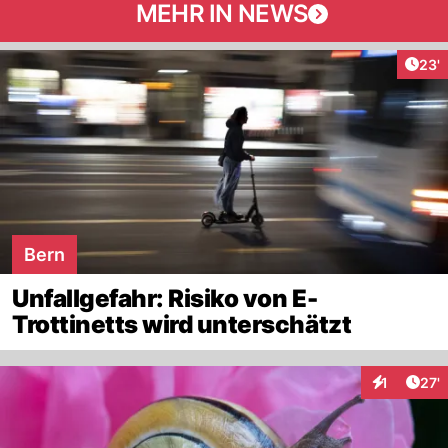
MEHR IN NEWS
Arti
23'
Bern
Unfallgefahr: Risiko von E-
Trottinetts wird unterschätzt
Arti
1
27'
Interaktion