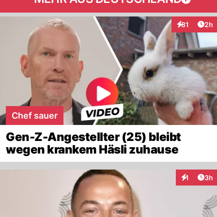
Arti
81
2h
Interaktione
Chef sauer
Gen-Z-Angestellter (25) bleibt
wegen krankem Häsli zuhause
Arti
1
3h
Interaktion