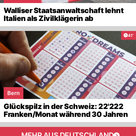
Walliser Staatsanwaltschaft lehnt
Italien als Zivilklägerin ab
Arti
41'
Bern
Glückspilz in der Schweiz: 22'222
Franken/Monat während 30 Jahren
MEHR AUS DEUTSCHLAND