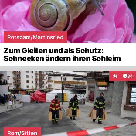
Potsdam/Martinsried
Zum Gleiten und als Schutz:
Schnecken ändern ihren Schleim
Arti
1
34'
Interaktion
Rom/Sitten