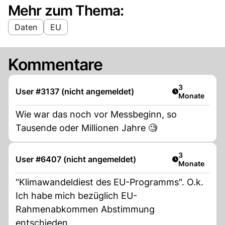
Mehr zum Thema:
Daten
EU
Kommentare
Artikel veröff
3
User #3137 (nicht angemeldet)
Monate
Wie war das noch vor Messbeginn, so
Tausende oder Millionen Jahre 🧐
Artikel veröff
3
User #6407 (nicht angemeldet)
Monate
"Klimawandeldiest des EU-Programms". O.k.
Ich habe mich bezüglich EU-
Rahmenabkommen Abstimmung
entschieden.