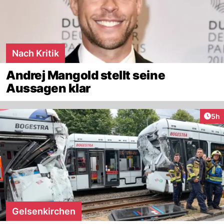
Nach Kritik
Andrej Mangold stellt seine
Aussagen klar
Arti
5h
Gelsenkirchen