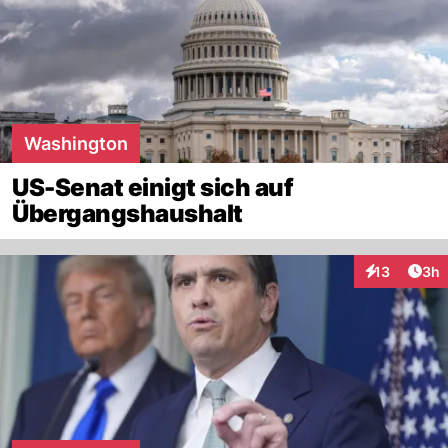
Washington
US-Senat einigt sich auf
Übergangshaushalt
Arti
13
3h
Interaktione