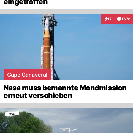
eingetroffen
Artike
17
167d
Interaktionen
Cape Canaveral
Nasa muss bemannte Mondmission
erneut verschieben