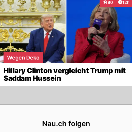
Artik
180
12h
Interaktionen
Wegen Deko
Hillary Clinton vergleicht Trump mit
Saddam Hussein
Footer
Nau.ch folgen