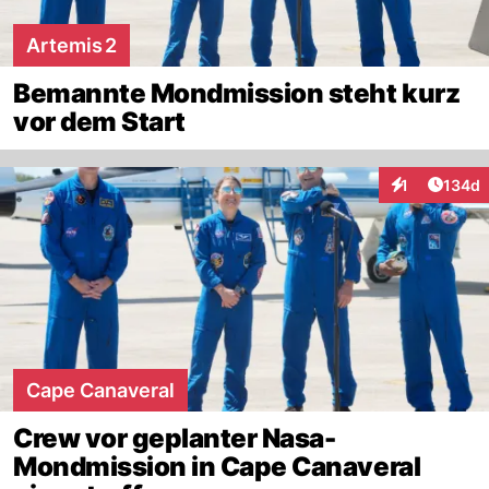
Artemis 2
Bemannte Mondmission steht kurz
vor dem Start
Artike
1
134d
Interaktionen
Cape Canaveral
Crew vor geplanter Nasa-
Mondmission in Cape Canaveral