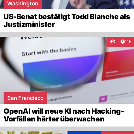
Washington
US-Senat bestätigt Todd Blanche als
Justizminister
Artik
5
11h
Interaktione
San Francisco
OpenAI will neue KI nach Hacking-
Vorfällen härter überwachen