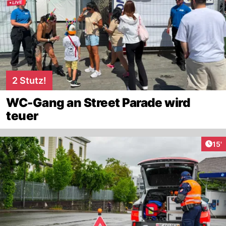
2 Stutz!
WC-Gang an Street Parade wird
teuer
Arti
15'