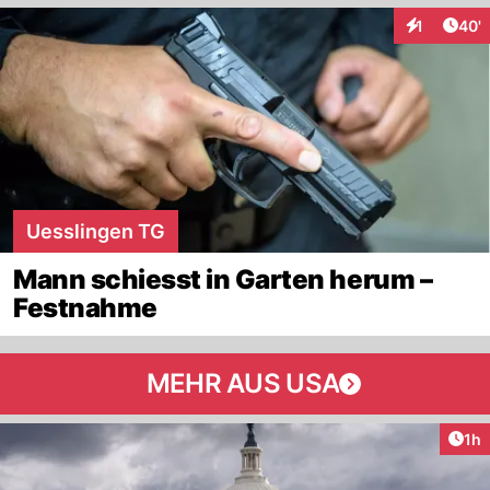
Arti
1
40'
Interaktion
Uesslingen TG
Mann schiesst in Garten herum –
Festnahme
MEHR AUS USA
Art
1h