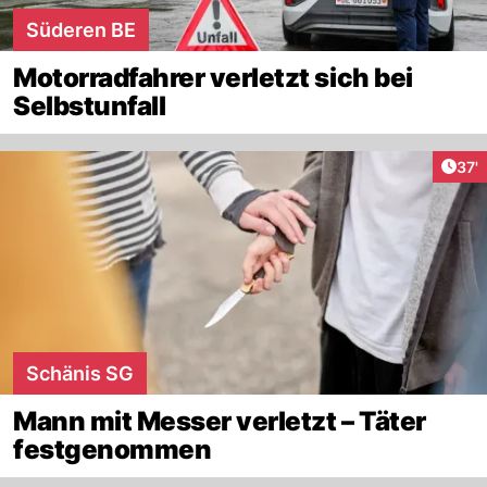
Süderen BE
Motorradfahrer verletzt sich bei
Selbstunfall
Arti
37'
Schänis SG
Mann mit Messer verletzt – Täter
festgenommen