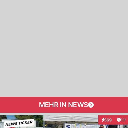
MEHR IN NEWS
Arti
369
11'
Interaktionen