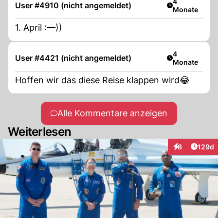
Artikel veröff
4
User #4910 (nicht angemeldet)
Monate
1. April :—))
Artikel veröff
4
User #4421 (nicht angemeldet)
Monate
Hoffen wir das diese Reise klappen wird😂
Alle Kommentare anzeigen
Weiterlesen
Artike
8
129d
Interaktionen