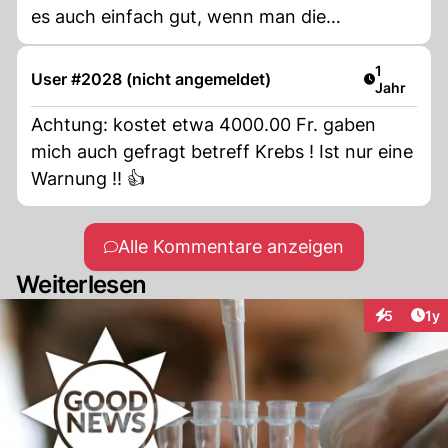
es auch einfach gut, wenn man die
Vergangenheit ruhen lässt.
Artikel ver
1
User #2028 (nicht angemeldet)
Jahr
Achtung: kostet etwa 4000.00 Fr. gaben
mich auch gefragt betreff Krebs ! Ist nur eine
Warnung !! 👍
Alle Kommentare anzeigen
Weiterlesen
Art
5
1y
Interaktion