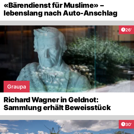
«Bärendienst für Muslime» –
lebenslang nach Auto-Anschlag
Arti
26'
Graupa
Richard Wagner in Geldnot:
Sammlung erhält Beweisstück
Arti
30'