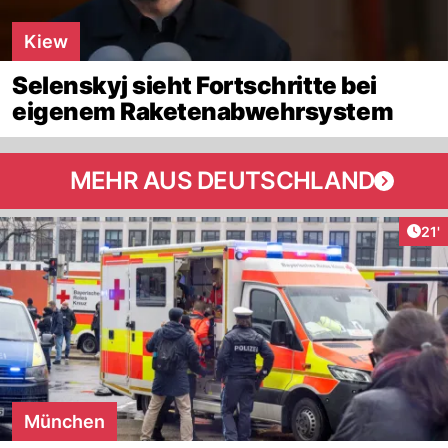
Kiew
Selenskyj sieht Fortschritte bei
eigenem Raketenabwehrsystem
MEHR AUS DEUTSCHLAND
Arti
21'
München