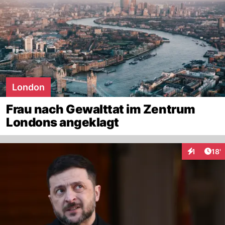
London
Frau nach Gewalttat im Zentrum
Londons angeklagt
Arti
1
18'
Interaktion