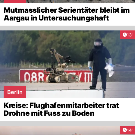
Mutmasslicher Serientäter bleibt im
Aargau in Untersuchungshaft
Arti
13'
Berlin
Kreise: Flughafenmitarbeiter trat
Drohne mit Fuss zu Boden
Arti
14'