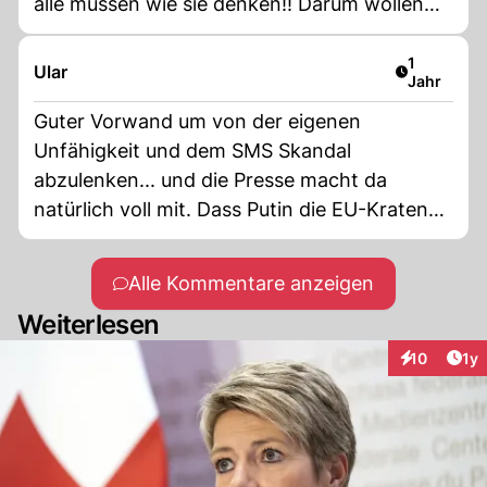
alle müssen wie sie denken!! Darum wollen
wir Schweizer nicht in die EU weil wir immer
als stur verurteilt werden!!!
Artikel ver
1
Ular
Jahr
Guter Vorwand um von der eigenen
Unfähigkeit und dem SMS Skandal
abzulenken... und die Presse macht da
natürlich voll mit. Dass Putin die EU-Kraten
links liegen lässt, könnte ja auch mit dem
Kriegsgeheul dieser Truppe zu tun haben, die
Alle Kommentare anzeigen
immer noch der Meinung ist, Russland könne
Weiterlesen
auf dem Schlachtfeld geschlagen werden.
Mit dieser Rhetorik wirds nicht klappen.
Art
10
1y
Interaktione