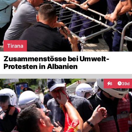
Tirana
Zusammenstösse bei Umwelt-
Protesten in Albanien
Artik
8
39d
Interaktionen