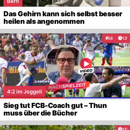
Bern
Das Gehirn kann sich selbst besser
heilen als angenommen
Arti
56
13'
Interaktionen
4:2 im Joggeli
Sieg tut FCB-Coach gut – Thun
muss über die Bücher
Arti
15'