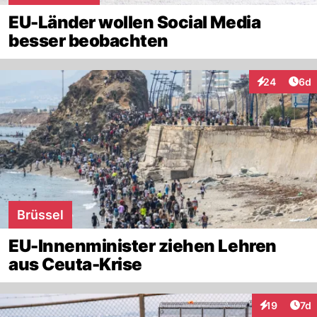
EU-Länder wollen Social Media
besser beobachten
Arti
24
6d
Interaktionen
Brüssel
EU-Innenminister ziehen Lehren
aus Ceuta-Krise
Art
19
7d
Interaktione