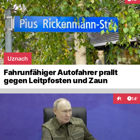
Uznach
Fahrunfähiger Autofahrer prallt
gegen Leitpfosten und Zaun
Arti
1
14'
Interaktion