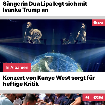
Sängerin Dua Lipa legt sich mit
Ivanka Trump an
Artik
32d
In Albanien
Konzert von Kanye West sorgt für
heftige Kritik
Artik
3
39d
Interaktionen