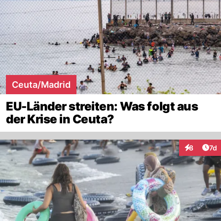
Ceuta/Madrid
EU-Länder streiten: Was folgt aus
der Krise in Ceuta?
Art
8
7d
Interaktion