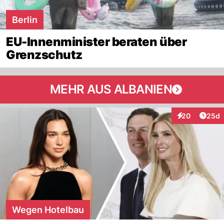
Berlin
EU-Innenminister beraten über
Grenzschutz
MEHR AUS ALBANIEN
Artik
20
25d
Interaktionen
Wegen Hotelbau