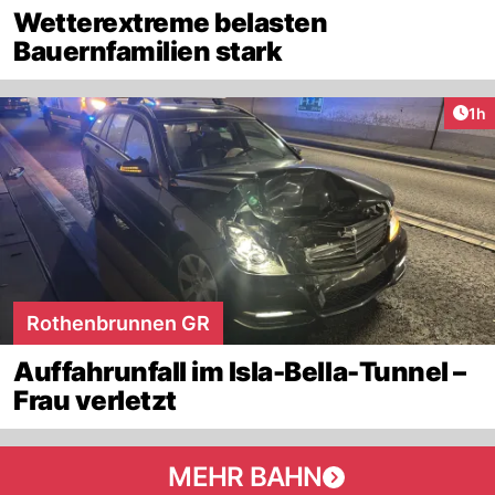
Wetterextreme belasten
Bauernfamilien stark
Art
1h
Rothenbrunnen GR
Auffahrunfall im Isla-Bella-Tunnel –
Frau verletzt
MEHR BAHN