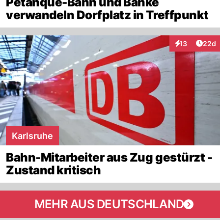
Pétanque-Bahn und Bänke
verwandeln Dorfplatz in Treffpunkt
Artik
13
22d
Interaktionen
Karlsruhe
Bahn-Mitarbeiter aus Zug gestürzt -
Zustand kritisch
MEHR AUS DEUTSCHLAND