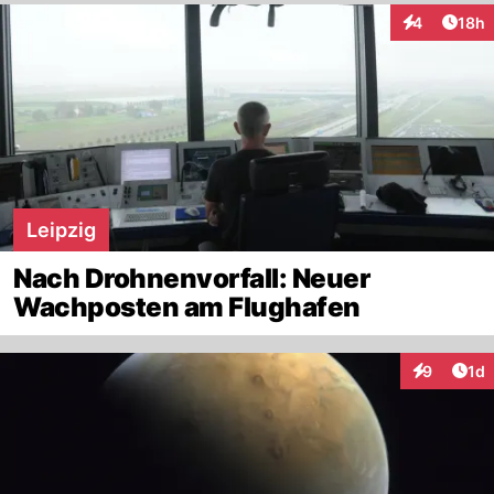
Artik
4
18h
Interaktione
Leipzig
Nach Drohnenvorfall: Neuer
Wachposten am Flughafen
Art
9
1d
Interaktion