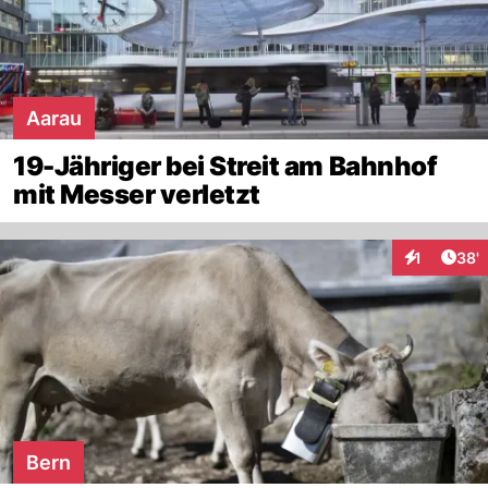
Aarau
19-Jähriger bei Streit am Bahnhof
mit Messer verletzt
Arti
1
38'
Interaktion
Bern