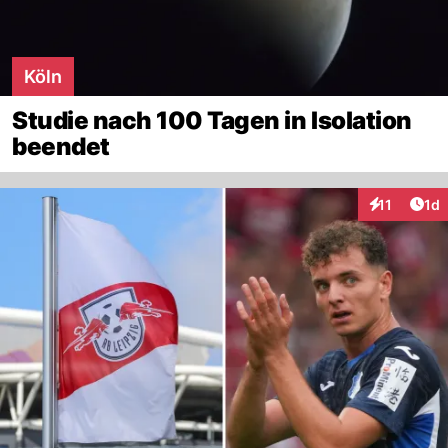
Köln
Studie nach 100 Tagen in Isolation
beendet
Art
11
1d
Interaktione