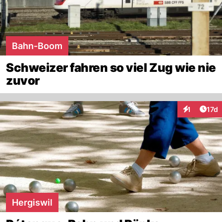
Bahn-Boom
Schweizer fahren so viel Zug wie nie
zuvor
Artik
1
17d
Interaktione
Hergiswil