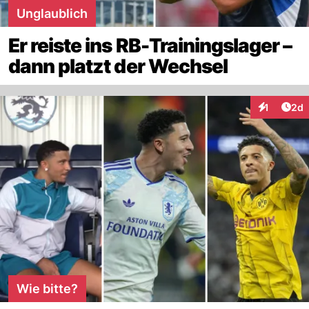
Unglaublich
Er reiste ins RB-Trainingslager –
dann platzt der Wechsel
Arti
1
2d
Interaktion
Wie bitte?