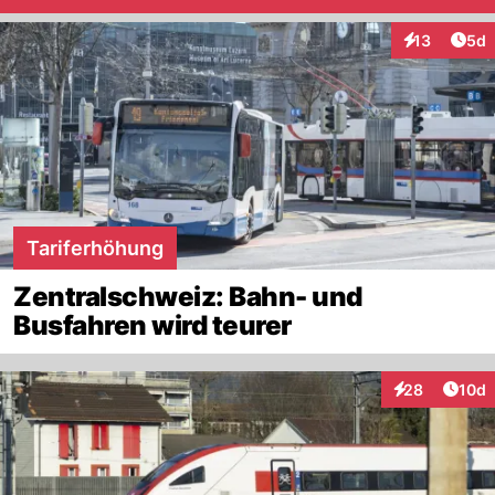
Arti
13
5d
Interaktione
Tariferhöhung
Zentralschweiz: Bahn- und
Busfahren wird teurer
Artik
28
10d
Interaktionen