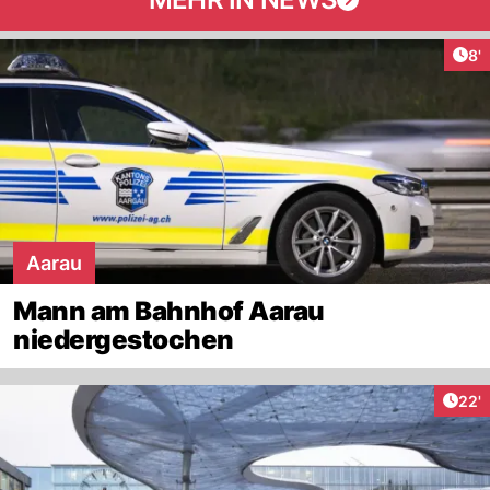
Art
8'
Aarau
Mann am Bahnhof Aarau
niedergestochen
Arti
22'