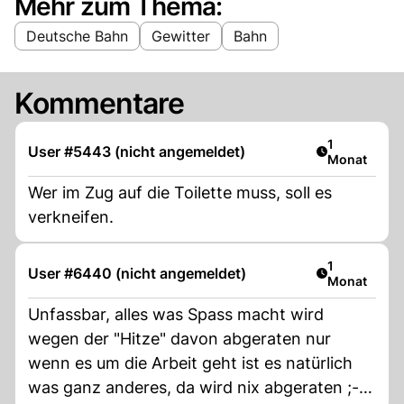
Mehr zum Thema:
Deutsche Bahn
Gewitter
Bahn
Kommentare
Artikel veröf
1
User #5443 (nicht angemeldet)
Monat
Wer im Zug auf die Toilette muss, soll es
verkneifen.
Artikel veröf
1
User #6440 (nicht angemeldet)
Monat
Unfassbar, alles was Spass macht wird
wegen der "Hitze" davon abgeraten nur
wenn es um die Arbeit geht ist es natürlich
was ganz anderes, da wird nix abgeraten ;-)