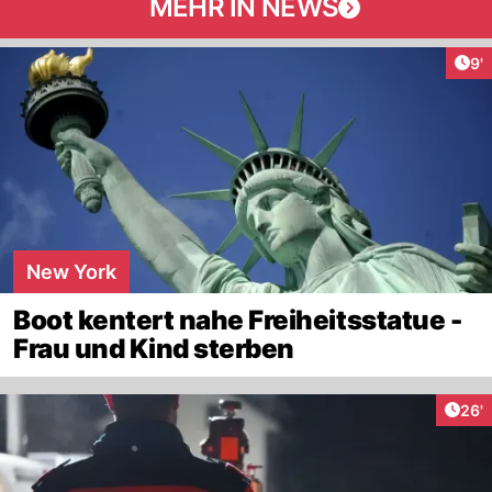
MEHR IN NEWS
Art
9'
New York
Boot kentert nahe Freiheitsstatue -
Frau und Kind sterben
Arti
26'