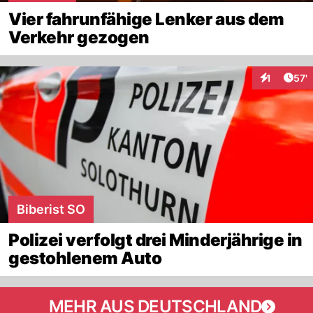
Vier fahrunfähige Lenker aus dem
Verkehr gezogen
Arti
1
57'
Interaktion
Biberist SO
Polizei verfolgt drei Minderjährige in
gestohlenem Auto
MEHR AUS DEUTSCHLAND