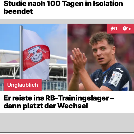
Studie nach 100 Tagen in Isolation
beendet
Art
11
1d
Interaktione
Unglaublich
Er reiste ins RB-Trainingslager –
dann platzt der Wechsel