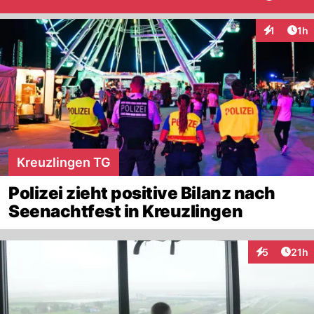
Art
1
1h
Interaktion
Kreuzlingen TG
Polizei zieht positive Bilanz nach
Seenachtfest in Kreuzlingen
Artik
5
21h
Interaktione