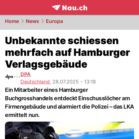
frontpage.
NAU.ch
Home
News
Europa
Unbekannte schiessen
mehrfach auf Hamburger
Verlagsgebäude
DPA
Deutschland
,
28.07.2025 - 13:18
Ein Mitarbeiter eines Hamburger
Buchgrosshandels entdeckt Einschusslöcher am
Firmengebäude und alarmiert die Polizei – das LKA
ermittelt nun.