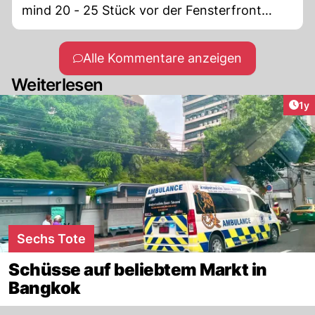
mind 20 - 25 Stück vor der Fensterfront
unseres Hauses gefunden. Könnte sein das
man mit Leichtmunition unser Haus in Brand
Alle Kommentare anzeigen
zu setzen. Nichts Besonderes Heutzutage!
Weiterlesen
Art
1y
Sechs Tote
Schüsse auf beliebtem Markt in
Bangkok