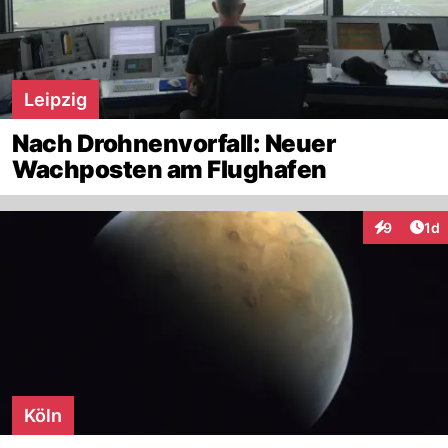
Leipzig
Nach Drohnenvorfall: Neuer
Wachposten am Flughafen
Art
9
1d
Interaktion
Köln