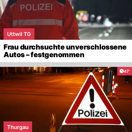
Uttwil TG
Frau durchsuchte unverschlossene
Autos – festgenommen
Arti
47'
Thurgau