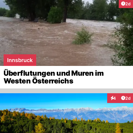
Arti
2d
Innsbruck
Überflutungen und Muren im
Westen Österreichs
Arti
4
2d
Interaktion