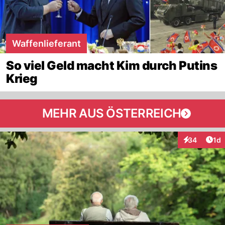
Waffenlieferant
So viel Geld macht Kim durch Putins
Krieg
MEHR AUS ÖSTERREICH
Art
34
1d
Interaktione