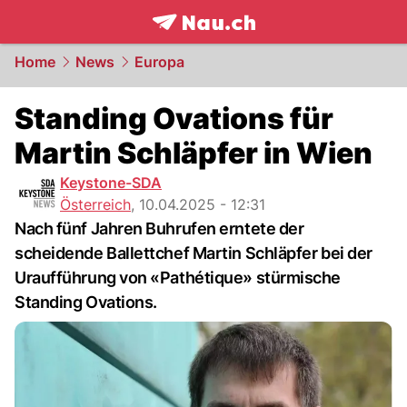
frontpage.
NAU.ch
Home
News
Europa
Standing Ovations für
Martin Schläpfer in Wien
Keystone-SDA
Österreich
,
10.04.2025 - 12:31
Nach fünf Jahren Buhrufen erntete der
scheidende Ballettchef Martin Schläpfer bei der
Uraufführung von «Pathétique» stürmische
Standing Ovations.