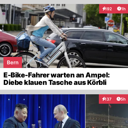
Art
192
1h
Interaktionen
Bern
E-Bike-Fahrer warten an Ampel:
Diebe klauen Tasche aus Körbli
Arti
137
5h
Interaktionen