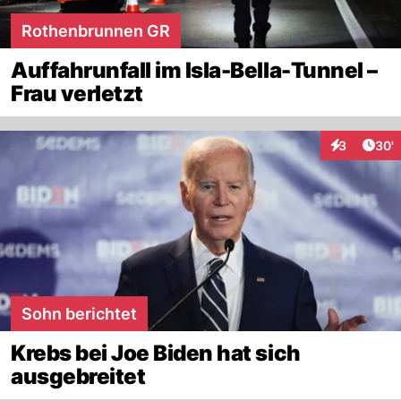
Rothenbrunnen GR
Auffahrunfall im Isla-Bella-Tunnel –
Frau verletzt
Arti
3
30'
Interaktione
Sohn berichtet
Krebs bei Joe Biden hat sich
ausgebreitet