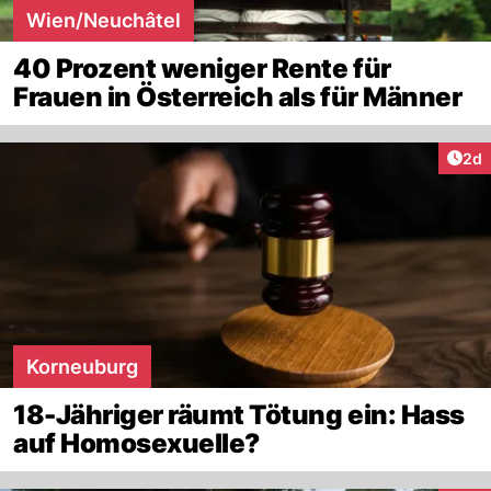
Wien/Neuchâtel
40 Prozent weniger Rente für
Frauen in Österreich als für Männer
Arti
2d
Korneuburg
18-Jähriger räumt Tötung ein: Hass
auf Homosexuelle?