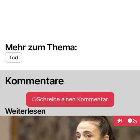
Mehr zum Thema:
Tod
Kommentare
Schreibe einen Kommentar
Weiterlesen
Arti
1
2y
Interaktion