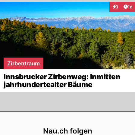
Art
3
1d
Interaktion
Zirbentraum
Innsbrucker Zirbenweg: Inmitten
jahrhundertealter Bäume
Footer
Nau.ch folgen