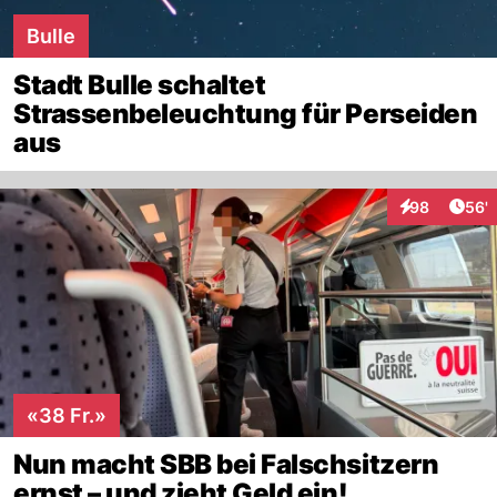
Bulle
Stadt Bulle schaltet
Strassenbeleuchtung für Perseiden
aus
Arti
98
56'
Interaktionen
«38 Fr.»
Nun macht SBB bei Falschsitzern
ernst – und zieht Geld ein!