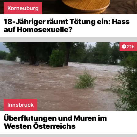
Korneuburg
18-Jähriger räumt Tötung ein: Hass
auf Homosexuelle?
Artik
22h
Innsbruck
Überflutungen und Muren im
Westen Österreichs