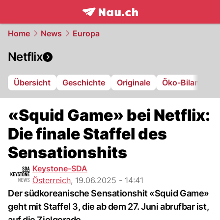
frontpage.
NAU.ch
Home
News
Europa
Netflix
Übersicht
Geschichte
Originale
Öko-Bilanz
«Squid Game» bei Netflix:
Die finale Staffel des
Sensationshits
Keystone-SDA
Österreich
,
19.06.2025 - 14:41
Der südkoreanische Sensationshit «Squid Game»
geht mit Staffel 3, die ab dem 27. Juni abrufbar ist,
auf die Zielgerade.