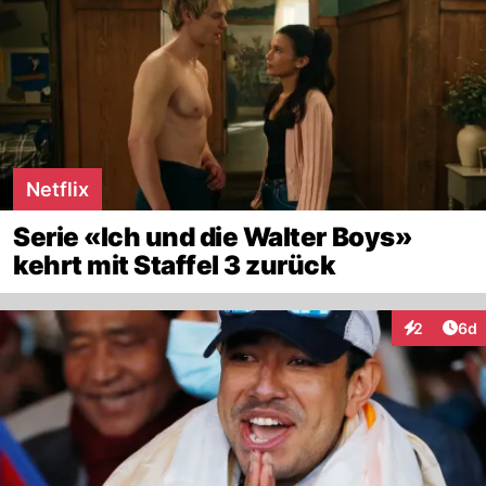
Netflix
Serie «Ich und die Walter Boys»
kehrt mit Staffel 3 zurück
Arti
2
6d
Interaktion