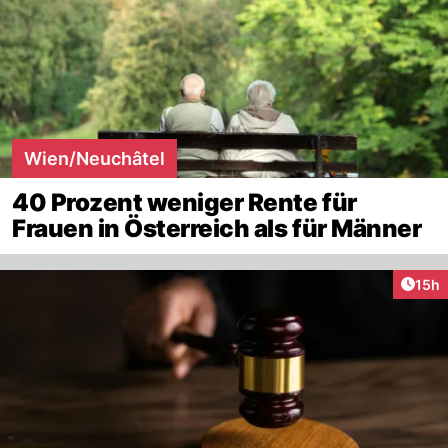
Wien/Neuchâtel
40 Prozent weniger Rente für
Frauen in Österreich als für Männer
Artik
15h