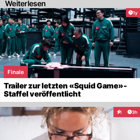
Weiterlesen
Art
1y
Finale
Trailer zur letzten «Squid Game»-
Staffel veröffentlicht
Arti
1
3h
Interaktion