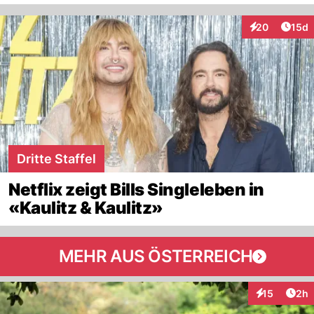
Artik
20
15d
Interaktionen
Dritte Staffel
Netflix zeigt Bills Singleleben in
«Kaulitz & Kaulitz»
MEHR AUS ÖSTERREICH
Arti
15
2h
Interaktione