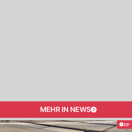
MEHR IN NEWS
Arti
29'