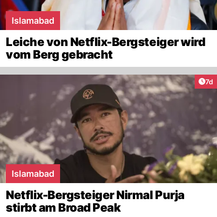
Islamabad
Leiche von Netflix-Bergsteiger wird
vom Berg gebracht
Art
7d
Islamabad
Netflix-Bergsteiger Nirmal Purja
stirbt am Broad Peak