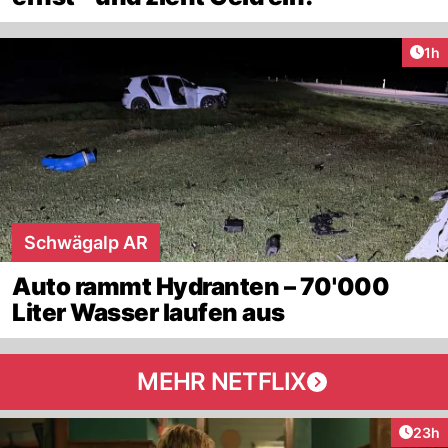
Art
1h
Schwägalp AR
Auto rammt Hydranten – 70'000
Liter Wasser laufen aus
MEHR NETFLIX
Artik
23h