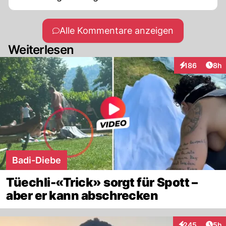
Alle Kommentare anzeigen
Weiterlesen
Arti
186
8h
Interaktionen
Badi-Diebe
Tüechli-«Trick» sorgt für Spott –
aber er kann abschrecken
Arti
245
5h