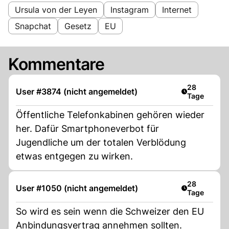
Ursula von der Leyen
Instagram
Internet
Snapchat
Gesetz
EU
Kommentare
Artikel veröf
28
User #3874 (nicht angemeldet)
Tage
Öffentliche Telefonkabinen gehören wieder
her. Dafür Smartphoneverbot für
Jugendliche um der totalen Verblödung
etwas entgegen zu wirken.
Artikel veröf
28
User #1050 (nicht angemeldet)
Tage
So wird es sein wenn die Schweizer den EU
Anbindungsvertrag annehmen sollten.