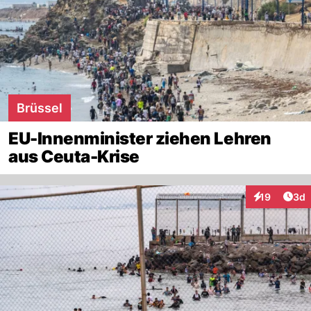
Brüssel
EU-Innenminister ziehen Lehren
aus Ceuta-Krise
Arti
19
3d
Interaktione