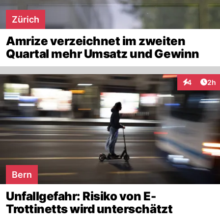
Zürich
Amrize verzeichnet im zweiten
Quartal mehr Umsatz und Gewinn
Arti
4
2h
Interaktion
Bern
Unfallgefahr: Risiko von E-
Trottinetts wird unterschätzt