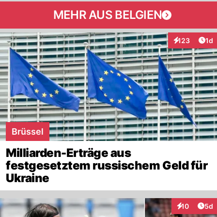
MEHR AUS BELGIEN
Art
123
1d
Interaktionen
Brüssel
Milliarden-Erträge aus
festgesetztem russischem Geld für
Ukraine
Arti
10
5d
Interaktione