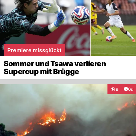
Premiere missglückt
Sommer und Tsawa verlieren
Supercup mit Brügge
Arti
19
6d
Interaktione