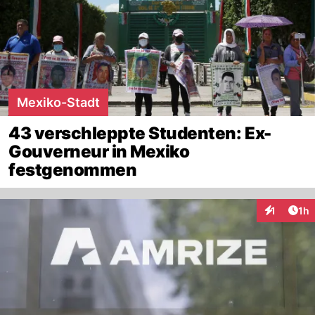
Mexiko-Stadt
43 verschleppte Studenten: Ex-
Gouverneur in Mexiko
festgenommen
Art
1
1h
Interaktion