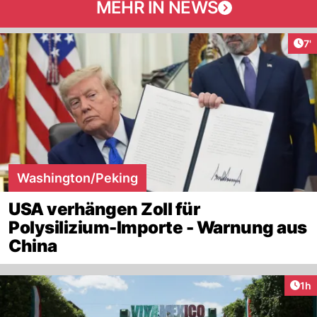
MEHR IN NEWS
Art
7'
Washington/Peking
USA verhängen Zoll für
Polysilizium-Importe - Warnung aus
China
Art
1h