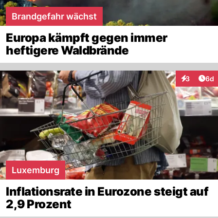
Brandgefahr wächst
Europa kämpft gegen immer
heftigere Waldbrände
Arti
3
6d
Interaktion
Luxemburg
Inflationsrate in Eurozone steigt auf
2,9 Prozent