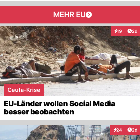
MEHR EU
Arti
19
2d
Interaktione
Ceuta-Krise
EU-Länder wollen Social Media
besser beobachten
Arti
24
2d
Interaktionen