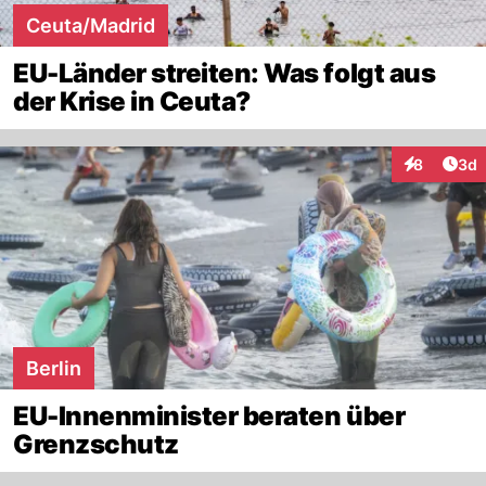
Ceuta/Madrid
EU-Länder streiten: Was folgt aus
der Krise in Ceuta?
Arti
8
3d
Interaktion
Berlin
EU-Innenminister beraten über
Grenzschutz